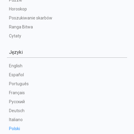
Puzzle
Horoskop
Poszukiwanie skarbów
Ranga Bitwa
Cytaty
Języki
English
Español
Português
Français
Русский
Deutsch
Italiano
Polski