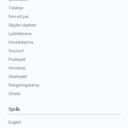
Tidslinje
Finn ett par
Skjulte objekter
Lysbildeserie
Hovedskjema
Snu kort
Puslespill
Horoskop
Skattejakt
Rangeringskamp
Sitater
Språk
English