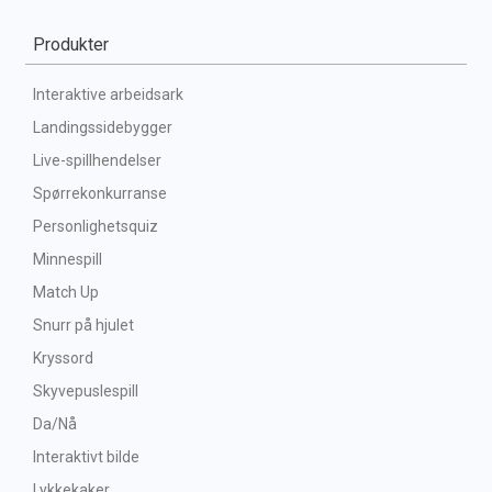
Produkter
Interaktive arbeidsark
Landingssidebygger
Live-spillhendelser
Spørrekonkurranse
Personlighetsquiz
Minnespill
Match Up
Snurr på hjulet
Kryssord
Skyvepuslespill
Da/Nå
Interaktivt bilde
Lykkekaker