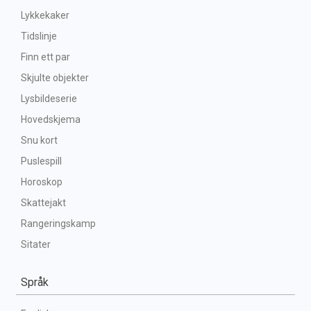
Lykkekaker
Tidslinje
Finn ett par
Skjulte objekter
Lysbildeserie
Hovedskjema
Snu kort
Puslespill
Horoskop
Skattejakt
Rangeringskamp
Sitater
Språk