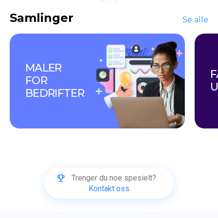
Samlinger
Se alle
MALER 
F
FOR 
U
BEDRIFTER
Trenger du noe spesielt?
Kontakt oss