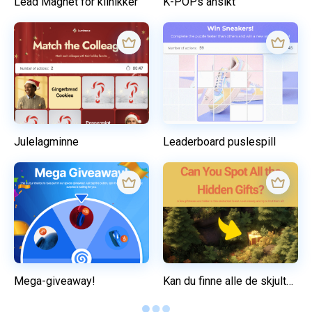
Lead Magnet for klinikker
K-POPs ansikt
Julelagminne
Leaderboard puslespill
Mega-giveaway!
Kan du finne alle de skjulte gavene?