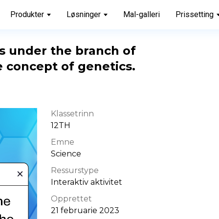
Produkter
Løsninger
Mal-galleri
Prissetting
ls under the branch of 
he concept of genetics. 
Klassetrinn
12TH
Emne
Science
Ressurstype
Interaktiv aktivitet
Opprettet
21 februarie 2023