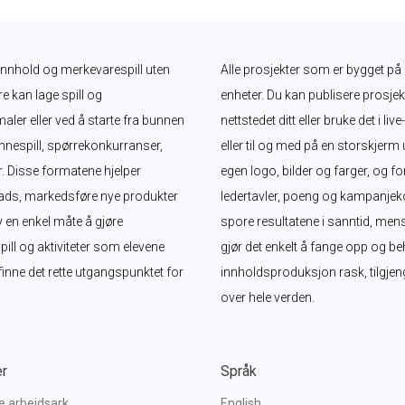
t innhold og merkevarespill uten 
Alle prosjekter som er bygget på 
e kan lage spill og 
enheter. Du kan publisere prosjekte
ler eller ved å starte fra bunnen 
nettstedet ditt eller bruke det i 
innespill, spørrekonkurranser, 
eller til og med på en storskjerm
. Disse formatene hjelper 
egen logo, bilder og farger, og 
ads, markedsføre nye produkter 
ledertavler, poeng og kampanjeko
 en enkel måte å gjøre 
spore resultatene i sanntid, me
ll og aktiviteter som elevene 
gjør det enkelt å fange opp og beh
finne det rette utgangspunktet for 
innholdsproduksjon rask, tilgjeng
over hele verden.
er
Språk
ve arbeidsark
English