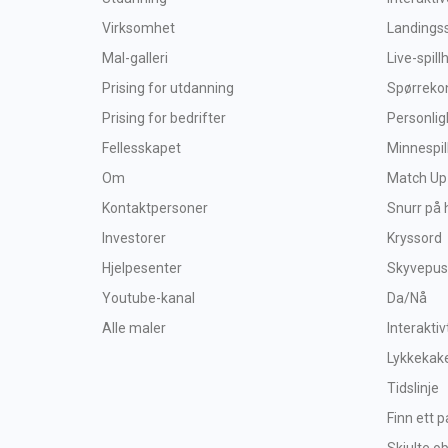
Virksomhet
Landings
Mal-galleri
Live-spil
Prising for utdanning
Spørreko
Prising for bedrifter
Personlig
Fellesskapet
Minnespil
Om
Match Up
Kontaktpersoner
Snurr på 
Investorer
Kryssord
Hjelpesenter
Skyvepusl
Youtube-kanal
Da/Nå
Alle maler
Interaktiv
Lykkekak
Tidslinje
Finn ett p
Skjulte o