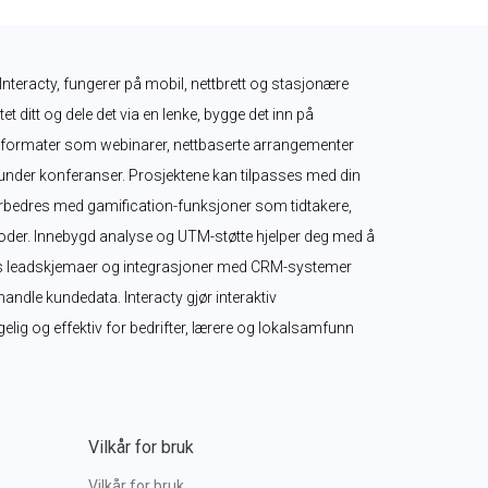
Interacty, fungerer på mobil, nettbrett og stasjonære 
t ditt og dele det via en lenke, bygge det inn på 
live-formater som webinarer, nettbaserte arrangementer 
 under konferanser. Prosjektene kan tilpasses med din 
forbedres med gamification-funksjoner som tidtakere, 
der. Innebygd analyse og UTM-støtte hjelper deg med å 
ns leadskjemaer og integrasjoner med CRM-systemer 
andle kundedata. Interacty gjør interaktiv 
elig og effektiv for bedrifter, lærere og lokalsamfunn 
Vilkår for bruk
Vilkår for bruk