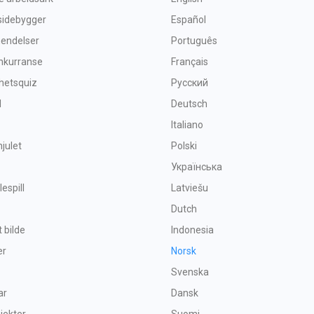
sidebygger
Español
lhendelser
Português
nkurranse
Français
hetsquiz
Русский
l
Deutsch
Italiano
hjulet
Polski
Українська
espill
Latviešu
Dutch
t bilde
Indonesia
er
Norsk
Svenska
ar
Dansk
bjekter
Suomi