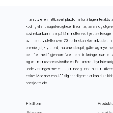
Interacty er en nettbasert plattform for å lage interaktiv
koding eller designferdigheter. Bedrifter, lærere og utgiver
spørrekonkurranser på få minutter ved hjelp av ferdige ma
av. Interacty støtter over 20 spillmekanikker, inkludert m
premiehjul, kryssord, matchende spill, gåter og mye mer
bedrifter med å gjennomføre premietrekninger, samle le
og øke merkevarebevisstheten. For lærere tilbyr Interacty
undervisningen mer engasjerende gjennom interaktive spi
elsker. Med mer enn 400 tilgjengelige maler kan du alltid 
prosjektet ditt.
Plattform
Produkt
Utdanning
Interakti