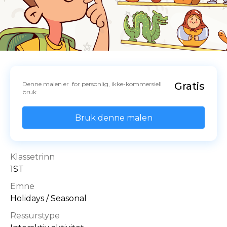
Denne malen er  for personlig, ikke-kommersiell 
Gratis
bruk.
Bruk denne malen
Klassetrinn
1ST
Emne
Holidays / Seasonal
Ressurstype