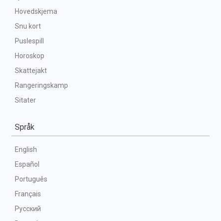
Hovedskjema
Snu kort
Puslespill
Horoskop
Skattejakt
Rangeringskamp
Sitater
Språk
English
Español
Português
Français
Русский