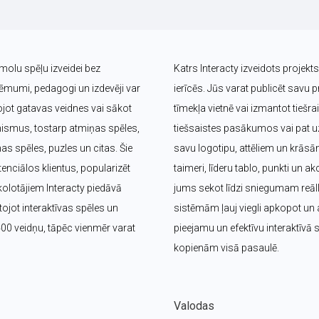
īmolu spēļu izveidei bez 
Katrs Interacty izveidots projek
umi, pedagogi un izdevēji var 
ierīcēs. Jūs varat publicēt savu pr
jot gatavas veidnes vai sākot 
tīmekļa vietnē vai izmantot tieš
nismus, tostarp atmiņas spēles, 
tiešsaistes pasākumos vai pat uz 
s spēles, puzles un citas. Šie 
savu logotipu, attēliem un krāsā
nciālos klientus, popularizēt 
taimeri, līderu tablo, punkti un ak
olotājiem Interacty piedāvā 
jums sekot līdzi sniegumam reālla
jot interaktīvas spēles un 
sistēmām ļauj viegli apkopot un a
400 veidņu, tāpēc vienmēr varat 
pieejamu un efektīvu interaktīvā
kopienām visā pasaulē.
Valodas