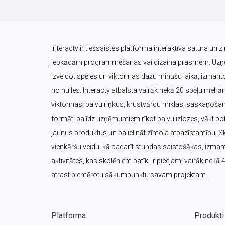
Interacty ir tiešsaistes platforma interaktīva satura un z
jebkādām programmēšanas vai dizaina prasmēm. Uzņēm
izveidot spēles un viktorīnas dažu minūšu laikā, izmanto
no nulles. Interacty atbalsta vairāk nekā 20 spēļu mehā
viktorīnas, balvu riņķus, krustvārdu mīklas, saskaņošana
formāti palīdz uzņēmumiem rīkot balvu izlozes, vākt pote
jaunus produktus un palielināt zīmola atpazīstamību. Sk
vienkāršu veidu, kā padarīt stundas saistošākas, izmanto
aktivitātes, kas skolēniem patīk. Ir pieejami vairāk nekā 
atrast piemērotu sākumpunktu savam projektam.
Platforma
Produkti