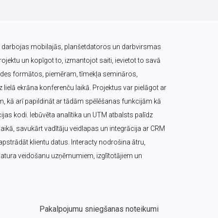
ts darbojas mobilajās, planšetdatoros un darbvirsmas 
ojektu un kopīgot to, izmantojot saiti, ievietot to savā 
raides formātos, piemēram, tīmekļa semināros, 
lielā ekrāna konferenču laikā. Projektus var pielāgot ar 
m, kā arī papildināt ar tādām spēlēšanas funkcijām kā 
cijas kodi. Iebūvēta analītika un UTM atbalsts palīdz 
ikā, savukārt vadītāju veidlapas un integrācija ar CRM 
pstrādāt klientu datus. Interacty nodrošina ātru, 
 satura veidošanu uzņēmumiem, izglītotājiem un 
Pakalpojumu sniegšanas noteikumi