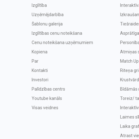
Izglītība
Interaktī
Uzņēmējdarbība
Izkraušan
Šablonu galerija
Tiešraide
Izglītības cenu noteikšana
Asprātīga
Cenu noteikšana uzņēmumiem
Personība
Kopiena
Atmiņas 
Par
Match Up
Kontakti
Riteņa gr
Investori
Krustvārd
Palīdzības centrs
Bīdāmās 
Youtube kanāls
Toreiz/ t
Visas veidnes
Interaktīv
Laimes sīk
Laika graf
Atrast vi