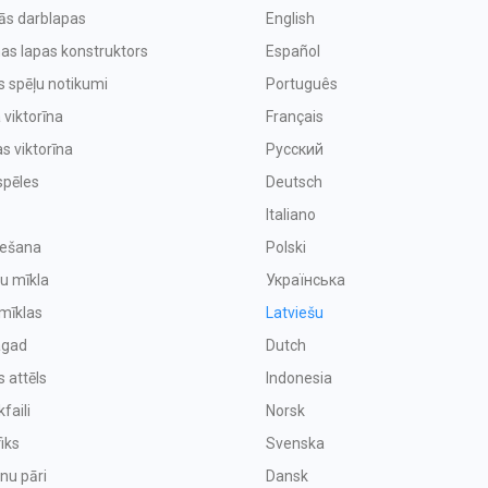
vās darblapas
English
as lapas konstruktors
Español
s spēļu notikumi
Português
 viktorīna
Français
s viktorīna
Русский
spēles
Deutsch
Italiano
iešana
Polski
u mīkla
Українська
mīklas
Latviešu
agad
Dutch
s attēls
Indonesia
faili
Norsk
iks
Svenska
enu pāri
Dansk