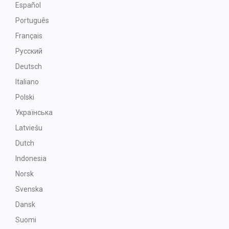
Español
Português
Français
Русский
Deutsch
Italiano
Polski
Українська
Latviešu
Dutch
Indonesia
Norsk
Svenska
Dansk
Suomi