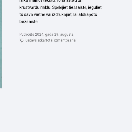
laikā mainot tekstu, fona attēlu un 
krustvārdu mīklu. Spēlējiet tiešsaistē, ieguliet 
to savā vietnē vai izdrukājiet, lai atskaņotu 
bezsaistē.
Publicēts 2024. gada 29. augusts
Gatavs atkārtotai izmantošanai