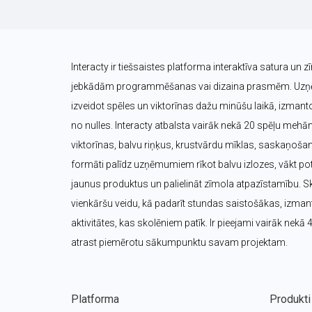
Interacty ir tiešsaistes platforma interaktīva satura un z
jebkādām programmēšanas vai dizaina prasmēm. Uzņēm
izveidot spēles un viktorīnas dažu minūšu laikā, izmanto
no nulles. Interacty atbalsta vairāk nekā 20 spēļu mehā
viktorīnas, balvu riņķus, krustvārdu mīklas, saskaņošana
formāti palīdz uzņēmumiem rīkot balvu izlozes, vākt pote
jaunus produktus un palielināt zīmola atpazīstamību. Sk
vienkāršu veidu, kā padarīt stundas saistošākas, izmanto
aktivitātes, kas skolēniem patīk. Ir pieejami vairāk nekā 
atrast piemērotu sākumpunktu savam projektam.
Platforma
Produkti