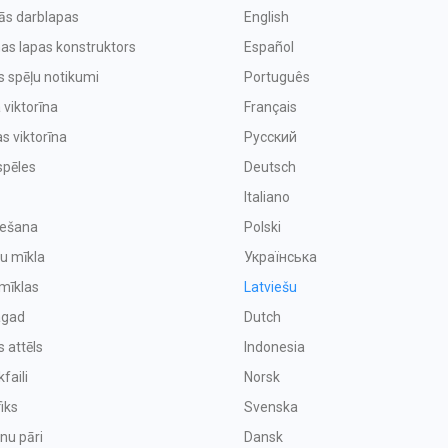
vās darblapas
English
as lapas konstruktors
Español
s spēļu notikumi
Português
 viktorīna
Français
s viktorīna
Русский
spēles
Deutsch
Italiano
iešana
Polski
u mīkla
Українська
mīklas
Latviešu
agad
Dutch
s attēls
Indonesia
faili
Norsk
iks
Svenska
enu pāri
Dansk