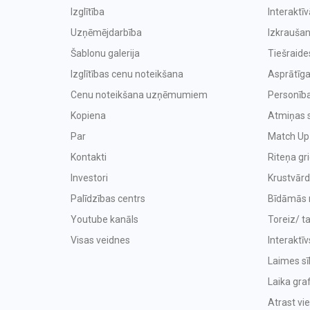
Izglītība
Interaktī
Uzņēmējdarbība
Izkraušan
Šablonu galerija
Tiešraide
Izglītības cenu noteikšana
Asprātīga
Cenu noteikšana uzņēmumiem
Personība
Kopiena
Atmiņas 
Par
Match Up
Kontakti
Riteņa gr
Investori
Krustvārd
Palīdzības centrs
Bīdāmās 
Youtube kanāls
Toreiz/ t
Visas veidnes
Interaktīv
Laimes sīk
Laika graf
Atrast vi