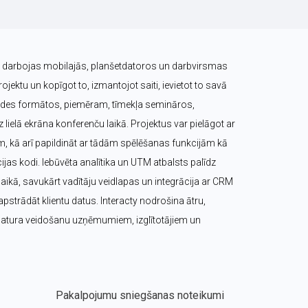
ts darbojas mobilajās, planšetdatoros un darbvirsmas 
ojektu un kopīgot to, izmantojot saiti, ievietot to savā 
raides formātos, piemēram, tīmekļa semināros, 
lielā ekrāna konferenču laikā. Projektus var pielāgot ar 
m, kā arī papildināt ar tādām spēlēšanas funkcijām kā 
cijas kodi. Iebūvēta analītika un UTM atbalsts palīdz 
ikā, savukārt vadītāju veidlapas un integrācija ar CRM 
pstrādāt klientu datus. Interacty nodrošina ātru, 
 satura veidošanu uzņēmumiem, izglītotājiem un 
Pakalpojumu sniegšanas noteikumi