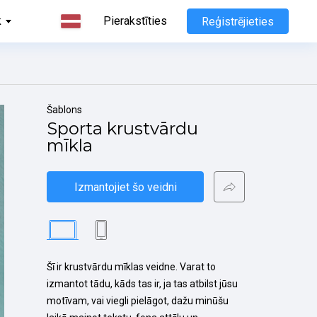
k
Pierakstīties
Reģistrējieties
Šablons
Sporta krustvārdu 
mīkla
Izmantojiet šo veidni
Šī ir krustvārdu mīklas veidne. Varat to 
izmantot tādu, kāds tas ir, ja tas atbilst jūsu 
motīvam, vai viegli pielāgot, dažu minūšu 