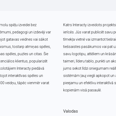
īmolu spēļu izveidei bez 
Katrs Interacty izveidots projek
umi, pedagogi un izdevēji var 
ierīcēs. Jūs varat publicēt savu pr
jot gatavas veidnes vai sākot 
tīmekļa vietnē vai izmantot tieš
nismus, tostarp atmiņas spēles, 
tiešsaistes pasākumos vai pat uz 
s spēles, puzles un citas. Šie 
savu logotipu, attēliem un krāsā
nciālos klientus, popularizēt 
taimeri, līderu tablo, punkti un ak
olotājiem Interacty piedāvā 
jums sekot līdzi sniegumam reālla
jot interaktīvas spēles un 
sistēmām ļauj viegli apkopot un a
400 veidņu, tāpēc vienmēr varat 
pieejamu un efektīvu interaktīvā
kopienām visā pasaulē.
Valodas