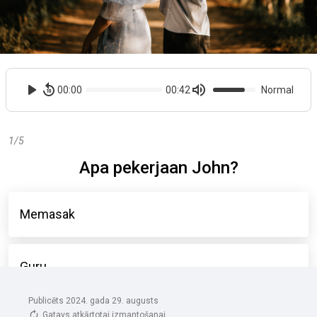
Publicēts 2024. gada 29. augusts
Gatavs atkārtotai izmantošanai