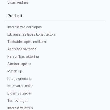
Visas veidnes
Produkti
Interaktīvās darblapas
Izkraušanas lapas konstruktors
Tiešraides spēļu notikumi
Asprātīga viktorīna
Personības viktorīna
Atmiņas spēles
Match Up
Riteņa griešana
Krustvārdu mīkla
Bīdāmās mīklas
Toreiz/ tagad
Interaktīvs attēls