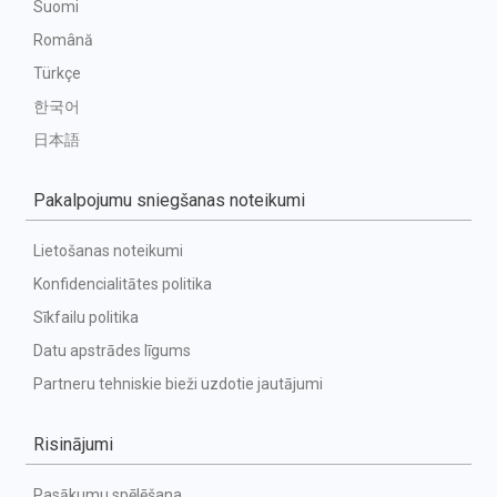
Suomi
Română
Türkçe
한국어
日本語
Pakalpojumu sniegšanas noteikumi
Lietošanas noteikumi
Konfidencialitātes politika
Sīkfailu politika
Datu apstrādes līgums
Partneru tehniskie bieži uzdotie jautājumi
Risinājumi
Pasākumu spēlēšana