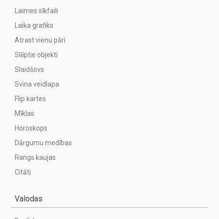
Laimes sīkfaili
Laika grafiks
Atrast vienu pāri
Slēptie objekti
Slaidšovs
Svina veidlapa
Flip kartes
Mīklas
Horoskops
Dārgumu medības
Rangs kaujas
Citāti
Valodas