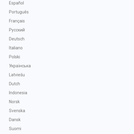
Español
Português
Français
Русский
Deutsch
Italiano
Polski
Українська
Latviešu
Dutch
Indonesia
Norsk
Svenska
Dansk
Suomi