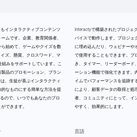
なくてもインタラクティブコンテンツ
Interactyで構築されたプ
ォームです。企業、教育関係者、
バイスで動作します。プロジェ
から始めて、ゲームやクイズを数
に埋め込んだり、ウェビナーや
ム、クイズ、懸賞、クロスワード、マ
で使用することもできます。プ
仕組みをサポートしています。こ
き、タイマー、リーダーボード
新製品のプロモーション、ブラン
ーション機能で強化できます。
ctyは、生徒が喜ぶインタラクティ
イムでパフォーマンスを追跡す
力的なものにする簡単な方法を提
により、顧客データの取得と処理が
いるので、いつでもあなたのプロ
者、コミュニティにとって、イ
とができます。
やすく、効果的にします。
介
言語