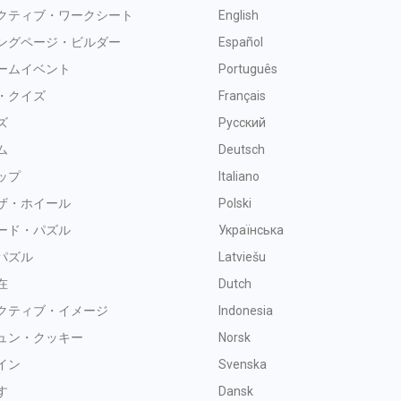
クティブ・ワークシート
English
ングページ・ビルダー
Español
ームイベント
Português
・クイズ
Français
ズ
Русский
ム
Deutsch
ップ
Italiano
ザ・ホイール
Polski
ード・パズル
Українська
パズル
Latviešu
在
Dutch
クティブ・イメージ
Indonesia
ュン・クッキー
Norsk
イン
Svenska
す
Dansk