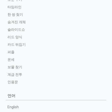
타임라인
한 쌍 찾기
숨겨진 개체
슬라이드쇼
리드 양식
카드 뒤집기
퍼즐
운세
보물 찾기
계급 전투
인용문
언어
English