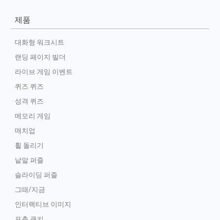
제품
대화형 워크시트
랜딩 페이지 빌더
라이브 게임 이벤트
퀴즈 퀴즈
성격 퀴즈
메모리 게임
매치업
휠 돌리기
낱말 퍼즐
슬라이딩 퍼즐
그때/지금
인터랙티브 이미지
포춘 쿠키