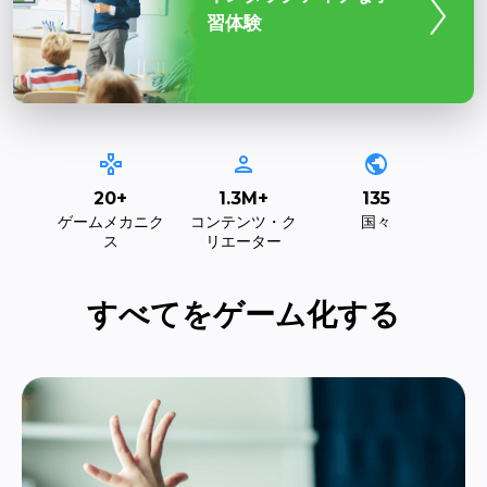
スケールのた
されたマーケ
オートメーシ
20+
1.3M+
135
ゲームメカニク
コンテンツ・ク
国々
ットフォーム
ス
リエーター
すべてをゲーム化する
パフォーマン
ケティングの