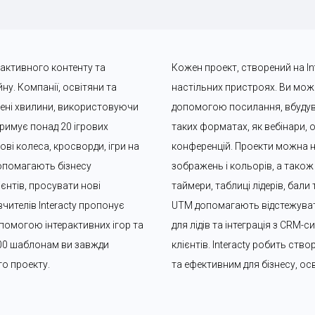
рактивного контенту та 
Кожен проект, створений на Int
у. Компанії, освітяни та 
настільних пристроях. Ви может
чені хвилини, використовуючи 
допомогою посилання, вбудува
римує понад 20 ігрових 
таких форматах, як вебінари, о
ві колеса, кросворди, ігри на 
конференцій. Проекти можна 
допомагають бізнесу 
зображень і кольорів, а також 
єнтів, просувати нові 
таймери, таблиці лідерів, бали
чителів Interacty пропонує 
UTM допомагають відстежувати
помогою інтерактивних ігор та 
для лідів та інтеграція з CRM
00 шаблонам ви завжди 
клієнтів. Interacty робить ств
го проекту.
та ефективним для бізнесу, осв