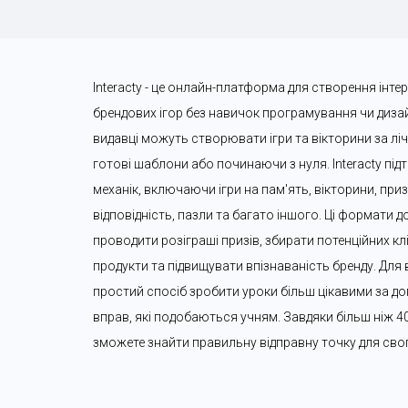
Interacty - це онлайн-платформа для створення інте
брендових ігор без навичок програмування чи дизайн
видавці можуть створювати ігри та вікторини за лі
готові шаблони або починаючи з нуля. Interacty підт
механік, включаючи ігри на пам'ять, вікторини, призо
відповідність, пазли та багато іншого. Ці формати 
проводити розіграші призів, збирати потенційних клі
продукти та підвищувати впізнаваність бренду. Для в
простий спосіб зробити уроки більш цікавими за до
вправ, які подобаються учням. Завдяки більш ніж 4
зможете знайти правильну відправну точку для сво