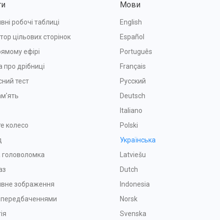
ти
Мови
вні робочі таблиці
English
тор цільових сторінок
Español
рямому ефірі
Português
а про дрібниці
Français
сний тест
Русский
ам'ять
Deutsch
Italiano
е колесо
Polski
д
Українська
 головоломка
Latviešu
аз
Dutch
ивне зображення
Indonesia
з передбаченнями
Norsk
ія
Svenska