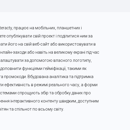
eracty, працює на мобільних, планшетних і 
е опублікувати свій проект і поділитися ним за 
ти його на свій веб-сайт або використовувати в 
нлайн-заходи або навіть на великому екрані під час 
налаштувати за допомогою власного логотипу, 
доповнити функціями гейміфікації, такими як 
 та промокоди. Вбудована аналітика та підтримка 
 ефективність в режимі реального часу, а форми 
-системами спрощують збір та обробку даних про 
орення інтерактивного контенту швидким, доступним 
ітян та спільнот по всьому світу.