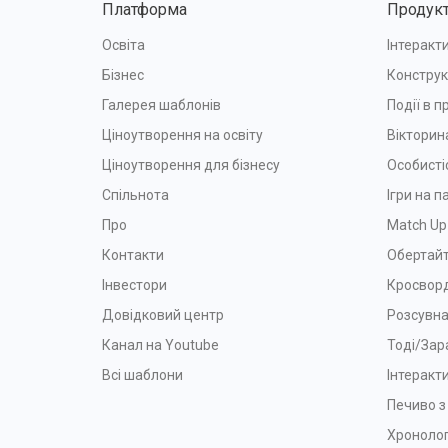
Платформа
Продук
Освіта
Інтеракти
Бізнес
Конструк
Галерея шаблонів
Події в п
Ціноутворення на освіту
Вікторин
Ціноутворення для бізнесу
Особисті
Спільнота
Ігри на п
Про
Match Up
Контакти
Обертайт
Інвестори
Кросвор
Довідковий центр
Розсувна
Канал на Youtube
Тоді/Зар
Всі шаблони
Інтеракт
Печиво 
Хронолог