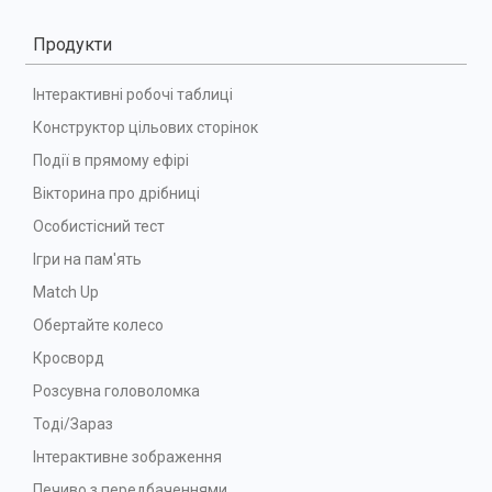
Продукти
Інтерактивні робочі таблиці
Конструктор цільових сторінок
Події в прямому ефірі
Вікторина про дрібниці
Особистісний тест
Ігри на пам'ять
Match Up
Обертайте колесо
Кросворд
Розсувна головоломка
Тоді/Зараз
Інтерактивне зображення
Печиво з передбаченнями