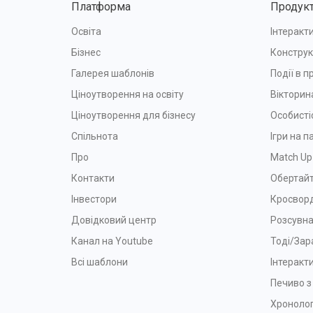
Платформа
Продук
Освіта
Інтеракти
Бізнес
Конструк
Галерея шаблонів
Події в п
Ціноутворення на освіту
Вікторин
Ціноутворення для бізнесу
Особисті
Спільнота
Ігри на п
Про
Match Up
Контакти
Обертайт
Інвестори
Кросвор
Довідковий центр
Розсувна
Канал на Youtube
Тоді/Зар
Всі шаблони
Інтеракт
Печиво 
Хронолог