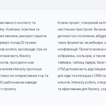
рактивного контенту та 
Кожен проект, створений на Int
у. Компанії, освітяни та 
настільних пристроях. Ви может
чені хвилини, використовуючи 
допомогою посилання, вбудува
римує понад 20 ігрових 
таких форматах, як вебінари, о
ві колеса, кросворди, ігри на 
конференцій. Проекти можна 
допомагають бізнесу 
зображень і кольорів, а також 
єнтів, просувати нові 
таймери, таблиці лідерів, бали
чителів Interacty пропонує 
UTM допомагають відстежувати
помогою інтерактивних ігор та 
для лідів та інтеграція з CRM
00 шаблонам ви завжди 
клієнтів. Interacty робить ств
го проекту.
та ефективним для бізнесу, осв