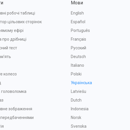
ти
Мови
вні робочі таблиці
English
тор цільових сторінок
Español
рямому ефірі
Português
а про дрібниці
Français
сний тест
Русский
ам'ять
Deutsch
Italiano
е колесо
Polski
д
Українська
 головоломка
Latviešu
аз
Dutch
ивне зображення
Indonesia
з передбаченнями
Norsk
ія
Svenska