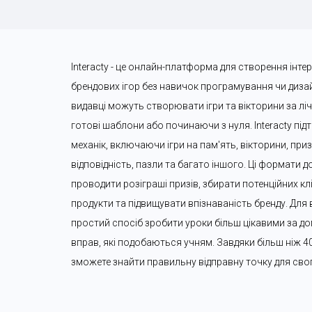
Interacty - це онлайн-платформа для створення інте
брендових ігор без навичок програмування чи дизайн
видавці можуть створювати ігри та вікторини за лі
готові шаблони або починаючи з нуля. Interacty підт
механік, включаючи ігри на пам'ять, вікторини, призо
відповідність, пазли та багато іншого. Ці формати 
проводити розіграші призів, збирати потенційних клі
продукти та підвищувати впізнаваність бренду. Для в
простий спосіб зробити уроки більш цікавими за до
вправ, які подобаються учням. Завдяки більш ніж 4
зможете знайти правильну відправну точку для сво