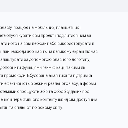
eracty, працює на мобільних, планшетних і 
е опублікувати свій проект і поділитися ним за 
ти його на свій веб-сайт або використовувати в 
нлайн-заходи або навіть на великому екрані під час 
налаштувати за допомогою власного логотипу, 
доповнити функціями гейміфікації, такими як 
 та промокоди. Вбудована аналітика та підтримка 
 ефективність в режимі реального часу, а форми 
-системами спрощують збір та обробку даних про 
орення інтерактивного контенту швидким, доступним 
ітян та спільнот по всьому світу.