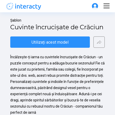
Șablon
Cuvinte încrucișate de Crăciun
Utilizați acest model
Încălzește-ți iarna cu cuvintele încrucișate de Crăciun - un 
puzzle conceput pentru a adăuga bucurie sezonului! Fie că 
este jucat cu prietenii, familia sau colegii, fie încorporat pe 
site-ul dvs. web, acest rebus promite distracție pentru toți. 
Personalizați cuvintele și indiciile în funcție de preferințele 
dumneavoastră, păstrând designul vesel pentru o 
experiență complet nouă și înduioșătoare. Adună-i pe cei 
dragi, aprinde spiritul sărbătorilor și bucură-te de veselia 
sezonului cu rebusul nostru de Crăciun - companionul tău 
perfect de iarnă