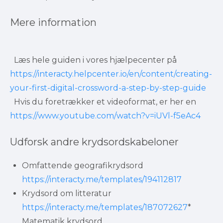
Mere information
  Læs hele guiden i vores hjælpecenter på 
https://interacty.helpcenter.io/en/content/creating-
your-first-digital-crossword-a-step-by-step-guide
  Hvis du foretrækker et videoformat, er her en 
https://www.youtube.com/watch?v=iUVl-f5eAc4
Udforsk andre krydsordskabeloner
Omfattende geografikrydsord 
https://interacty.me/templates/194112817
Krydsord om litteratur 
https://interacty.me/templates/187072627
* 
Matematik krydsord 