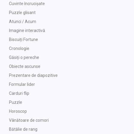
Cuvinte încrucișate
Puzzle glisant
Atunci / Acum
Imagine interactivă
Biscuiți Fortune
Cronologie
Găsiți o pereche
Obiecte ascunse
Prezentare de diapozitive
Formular lider
Carduri flip
Puzzle
Horoscop
Vânătoare de comori
Bătălie de rang