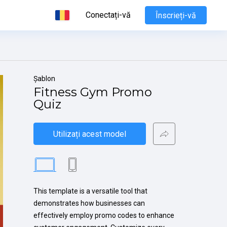
Conectați-vă
Înscrieți-vă
Șablon
Fitness Gym Promo 
Quiz
Utilizați acest model
This template is a versatile tool that 
demonstrates how businesses can 
effectively employ promo codes to enhance 