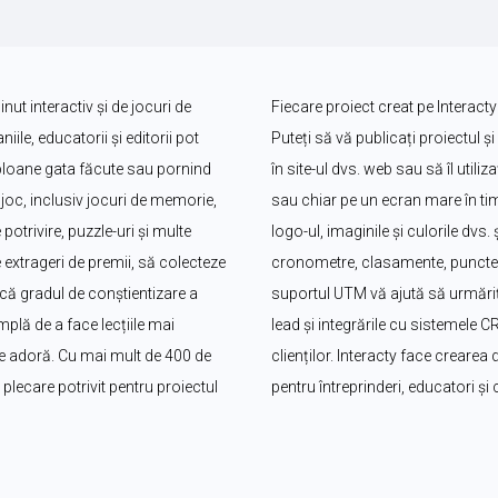
ut interactiv și de jocuri de 
Fiecare proiect creat pe Interacty
le, educatorii și editorii pot 
Puteți să vă publicați proiectul și 
bloane gata făcute sau pornind 
în site-ul dvs. web sau să îl utili
oc, inclusiv jocuri de memorie, 
sau chiar pe un ecran mare în timp
potrivire, puzzle-uri și multe 
logo-ul, imaginile și culorile dvs
 extrageri de premii, să colecteze 
cronometre, clasamente, puncte ș
că gradul de conștientizare a 
suportul UTM vă ajută să urmăriți
plă de a face lecțiile mai 
lead și integrările cu sistemele 
i le adoră. Cu mai mult de 400 de 
clienților. Interacty face crearea d
lecare potrivit pentru proiectul 
pentru întreprinderi, educatori și