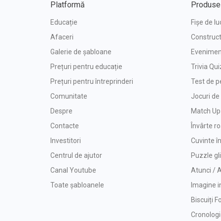
Platformă
Produse
Educație
Fișe de lu
Afaceri
Construct
Galerie de șabloane
Eveniment
Prețuri pentru educație
Trivia Qui
Prețuri pentru întreprinderi
Test de p
Comunitate
Jocuri d
Despre
Match Up
Contacte
Învârte r
Investitori
Cuvinte î
Centrul de ajutor
Puzzle gl
Canal Youtube
Atunci /
Toate șabloanele
Imagine i
Biscuiți F
Cronolog