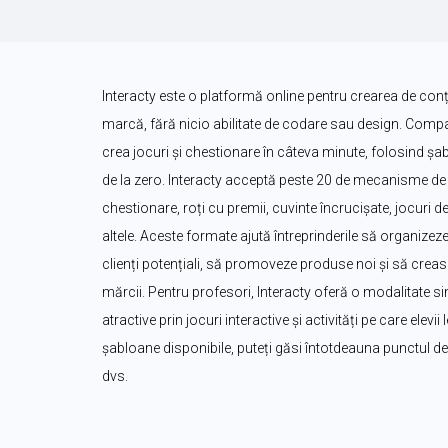
Interacty este o platformă online pentru crearea de conțin
marcă, fără nicio abilitate de codare sau design. Companii
crea jocuri și chestionare în câteva minute, folosind șa
de la zero. Interacty acceptă peste 20 de mecanisme de j
chestionare, roți cu premii, cuvinte încrucișate, jocuri de 
altele. Aceste formate ajută întreprinderile să organizeze
clienți potențiali, să promoveze produse noi și să creas
mărcii. Pentru profesori, Interacty oferă o modalitate sim
atractive prin jocuri interactive și activități pe care elevi
șabloane disponibile, puteți găsi întotdeauna punctul de p
dvs.