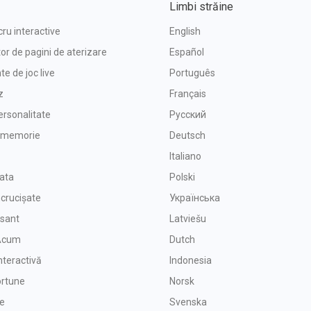
Limbi străine
cru interactive
English
or de pagini de aterizare
Español
e de joc live
Português
z
Français
ersonalitate
Русский
e memorie
Deutsch
Italiano
oata
Polski
ncrucișate
Українська
isant
Latviešu
 Acum
Dutch
nteractivă
Indonesia
ortune
Norsk
ie
Svenska