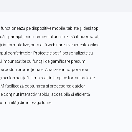
 funcționează pe dispozitive mobile, tablete și desktop. 
să îl partajați prin intermediul unui link, să îl încorporați 
zați în formate live, cum ar fi webinare, evenimente online 
ul conferințelor. Proiectele pot fi personalizate cu 
. și îmbunătățite cu funcții de gamificare precum 
i coduri promoționale. Analizele încorporate și 
 performanța în timp real, în timp ce formularele de 
CRM facilitează capturarea și procesarea datelor 
e conținut interactiv rapidă, accesibilă și eficientă 
 comunități din întreaga lume.