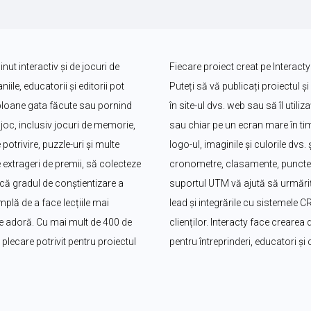
ut interactiv și de jocuri de 
Fiecare proiect creat pe Interacty
le, educatorii și editorii pot 
Puteți să vă publicați proiectul și 
bloane gata făcute sau pornind 
în site-ul dvs. web sau să îl utili
oc, inclusiv jocuri de memorie, 
sau chiar pe un ecran mare în timp
potrivire, puzzle-uri și multe 
logo-ul, imaginile și culorile dvs
 extrageri de premii, să colecteze 
cronometre, clasamente, puncte ș
că gradul de conștientizare a 
suportul UTM vă ajută să urmăriți
plă de a face lecțiile mai 
lead și integrările cu sistemele 
i le adoră. Cu mai mult de 400 de 
clienților. Interacty face crearea d
lecare potrivit pentru proiectul 
pentru întreprinderi, educatori și