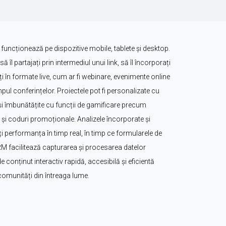
 funcționează pe dispozitive mobile, tablete și desktop. 
să îl partajați prin intermediul unui link, să îl încorporați 
zați în formate live, cum ar fi webinare, evenimente online 
ul conferințelor. Proiectele pot fi personalizate cu 
. și îmbunătățite cu funcții de gamificare precum 
i coduri promoționale. Analizele încorporate și 
 performanța în timp real, în timp ce formularele de 
CRM facilitează capturarea și procesarea datelor 
e conținut interactiv rapidă, accesibilă și eficientă 
 comunități din întreaga lume.