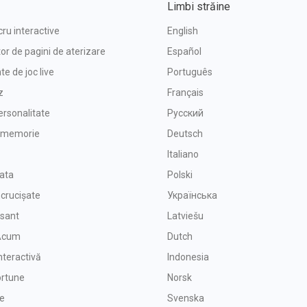
Limbi străine
cru interactive
English
or de pagini de aterizare
Español
e de joc live
Português
z
Français
ersonalitate
Русский
e memorie
Deutsch
Italiano
oata
Polski
ncrucișate
Українська
isant
Latviešu
 Acum
Dutch
nteractivă
Indonesia
ortune
Norsk
ie
Svenska