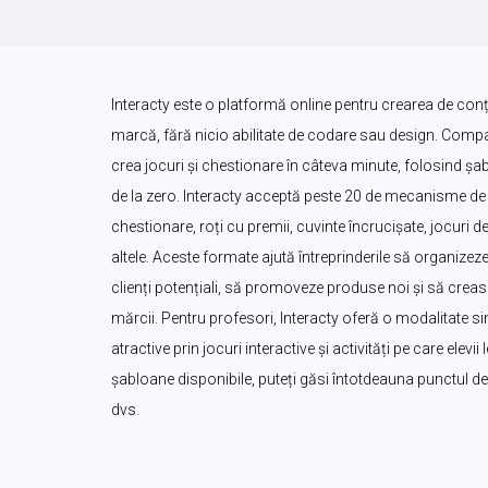
Interacty este o platformă online pentru crearea de conțin
marcă, fără nicio abilitate de codare sau design. Companii
crea jocuri și chestionare în câteva minute, folosind șa
de la zero. Interacty acceptă peste 20 de mecanisme de j
chestionare, roți cu premii, cuvinte încrucișate, jocuri de 
altele. Aceste formate ajută întreprinderile să organizeze
clienți potențiali, să promoveze produse noi și să creas
mărcii. Pentru profesori, Interacty oferă o modalitate sim
atractive prin jocuri interactive și activități pe care elevi
șabloane disponibile, puteți găsi întotdeauna punctul de p
dvs.