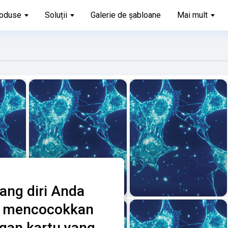
oduse
Soluții
Galerie de șabloane
Mai mult