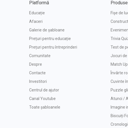
Platformă
Produse
Educație
Fișe de lu
Afaceri
Construct
Galerie de șabloane
Eveniment
Prețuri pentru educație
Trivia Qui
Prețuri pentru întreprinderi
Test de p
Comunitate
Jocuri d
Despre
Match Up
Contacte
Învârte r
Investitori
Cuvinte î
Centrul de ajutor
Puzzle gl
Canal Youtube
Atunci /
Toate șabloanele
Imagine i
Biscuiți F
Cronolog