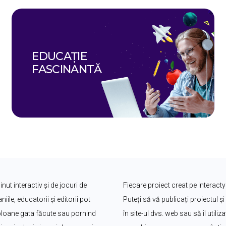
EDUCAȚIE 
FASCINANTĂ
ut interactiv și de jocuri de 
Fiecare proiect creat pe Interacty
le, educatorii și editorii pot 
Puteți să vă publicați proiectul și 
bloane gata făcute sau pornind 
în site-ul dvs. web sau să îl utili