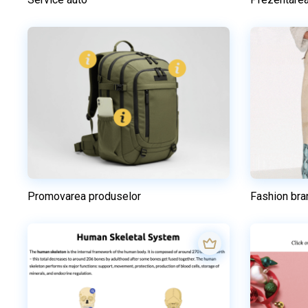
Previzualizare
Utilizați acest model
Promovarea produselor
Fashion bra
Previzualizare
Utilizați acest model