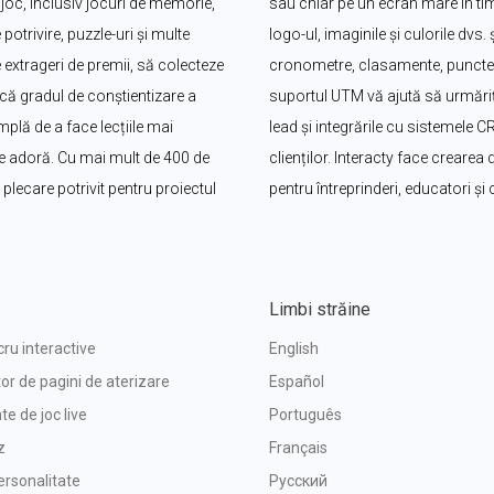
oc, inclusiv jocuri de memorie, 
sau chiar pe un ecran mare în timp
potrivire, puzzle-uri și multe 
logo-ul, imaginile și culorile dvs
 extrageri de premii, să colecteze 
cronometre, clasamente, puncte ș
că gradul de conștientizare a 
suportul UTM vă ajută să urmăriți
plă de a face lecțiile mai 
lead și integrările cu sistemele 
i le adoră. Cu mai mult de 400 de 
clienților. Interacty face crearea d
lecare potrivit pentru proiectul 
pentru întreprinderi, educatori și
Limbi străine
cru interactive
English
or de pagini de aterizare
Español
e de joc live
Português
z
Français
ersonalitate
Русский