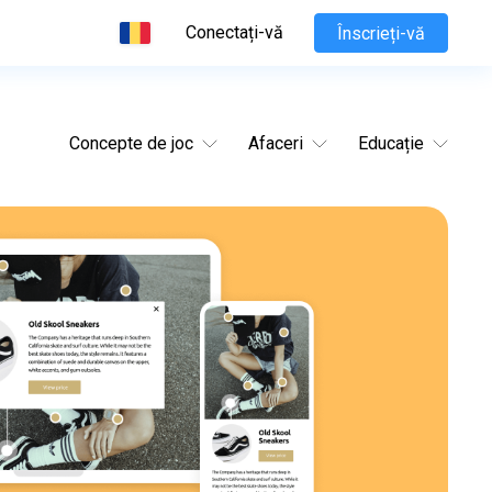
Conectați-vă
Înscrieți-vă
Concepte de joc
Afaceri
Educație