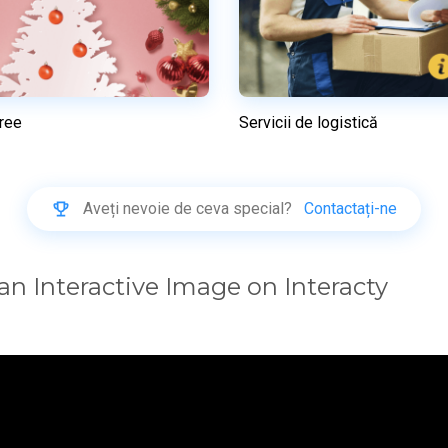
ree
Servicii de logistică
Previzualizare
Previzualizare
Utilizați acest model
Utilizați acest mod
Aveți nevoie de ceva special?
Contactați-ne
an Interactive Image on Interacty