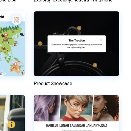
Previzualizare
el
Utilizați acest model
Product Showcase
Previzualizare
re
Utilizați acest model