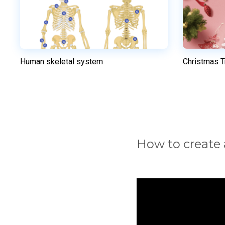
Human skeletal system
Christmas T
Previzualizare
Utilizați acest model
How to create 