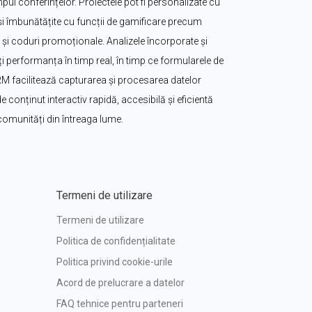
ul conferințelor. Proiectele pot fi personalizate cu 
. și îmbunătățite cu funcții de gamificare precum 
i coduri promoționale. Analizele încorporate și 
 performanța în timp real, în timp ce formularele de 
CRM facilitează capturarea și procesarea datelor 
e conținut interactiv rapidă, accesibilă și eficientă 
 comunități din întreaga lume.
Termeni de utilizare
Termeni de utilizare
Politica de confidențialitate
Politica privind cookie-urile
Acord de prelucrare a datelor
FAQ tehnice pentru parteneri