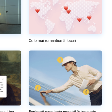
Cele mai romantice 5 locuri
Previzualizare
el
Utilizați acest model
Mona Lisa
Explorați excelența noastră în inginerie