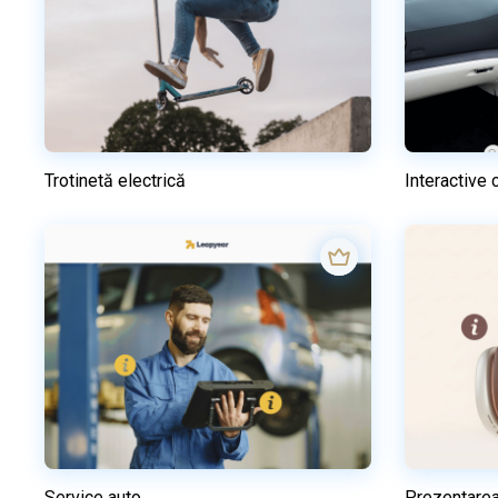
Trotinetă electrică
Interactive c
Previzualizare
Utilizați acest model
Service auto
Prezentarea