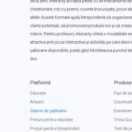
de la zero. Interacty acceptă peste 20 de mecanisme de j
chestionare, roți cu premii, cuvinte încrucișate, jocuri de 
altele. Aceste formate ajută întreprinderile să organizeze
clienți potențiali, să promoveze produse noi și să creas
mărcii. Pentru profesori, Interacty oferă o modalitate sim
atractive prin jocuri interactive și activități pe care elevi
șabloane disponibile, puteți găsi întotdeauna punctul de p
dvs.
Platformă
Produse
Educație
Fișe de lu
Afaceri
Construct
Galerie de șabloane
Eveniment
Prețuri pentru educație
Trivia Qui
Prețuri pentru întreprinderi
Test de p