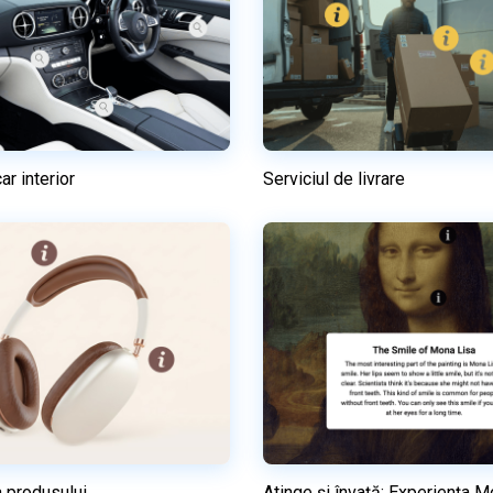
ar interior
Serviciul de livrare
Previzualizare
Previzualizare
Utilizați acest model
Utilizați acest mod
 produsului
Atinge și învață: Experiența 