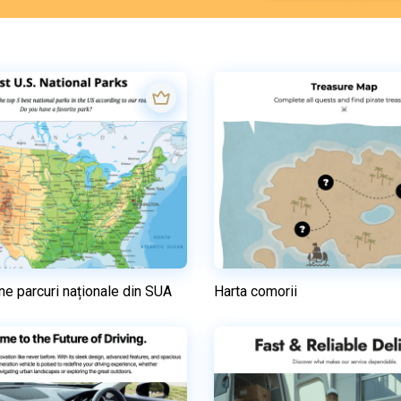
ne parcuri naționale din SUA
Harta comorii
Previzualizare
Previzualizare
Utilizați acest model
Utilizați acest mod