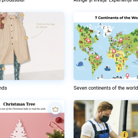
Previzualizare
Previzualizare
Utilizați acest model
Utilizați acest mod
nds
Seven continents of the world
Previzualizare
Previzualizare
Utilizați acest model
Utiliza