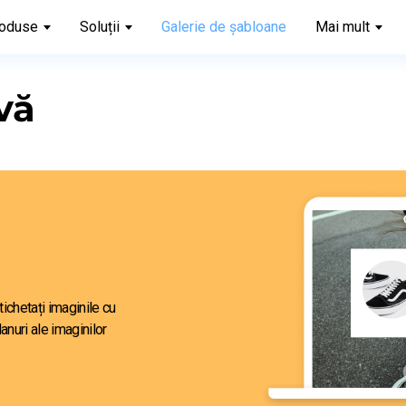
oduse
Soluții
Galerie de șabloane
Mai mult
vă
ă
ichetați imaginile cu 
nuri ale imaginilor 