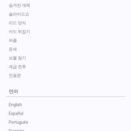
숨겨진 개체
슬라이드쇼
리드 양식
카드 뒤집기
퍼즐
운세
보물 찾기
계급 전투
인용문
언어
English
Español
Português