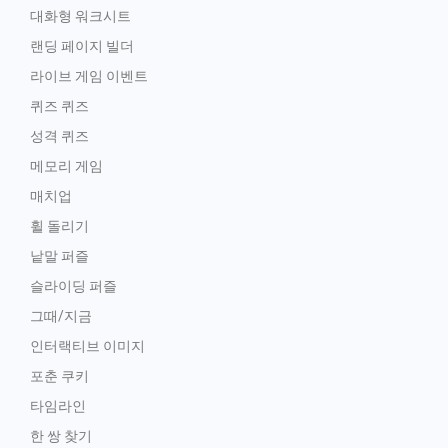
대화형 워크시트
랜딩 페이지 빌더
라이브 게임 이벤트
퀴즈 퀴즈
성격 퀴즈
메모리 게임
매치업
휠 돌리기
낱말 퍼즐
슬라이딩 퍼즐
그때/지금
인터랙티브 이미지
포춘 쿠키
타임라인
한 쌍 찾기