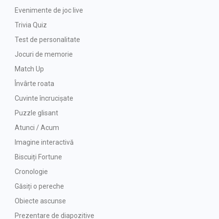
Evenimente de joc live
Trivia Quiz
Test de personalitate
Jocuri de memorie
Match Up
Învârte roata
Cuvinte încrucișate
Puzzle glisant
Atunci / Acum
Imagine interactivă
Biscuiți Fortune
Cronologie
Găsiți o pereche
Obiecte ascunse
Prezentare de diapozitive