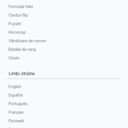
Formular lider
Carduri flip
Puzzle
Horoscop
Vânătoare de comori
Bătălie de rang
Citate
Limbi străine
English
Español
Português
Français
Русский