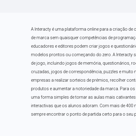
A Interacty é uma plataforma online para a criação de 
de marca sem quaisquer competências de programaçã
educadores e editores podem criar jogos e questionári
modelos prontos ou começando do zero. A Interacty 
de jogo, incluindo jogos de memória, questionários, ro
cruzadas, jogos de correspondência, puzzles e muito 
empresas a realizar sorteios de prémios, recolher con
produtos e aumentar a notoriedade da marca. Para os p
uma forma simples de tornar as aulas mais cativantes a
interactivas que os alunos adoram. Com mais de 400 m
sempre encontrar o ponto de partida certo para o seu p