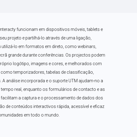
nteracty funcionam em dispositivos móveis, tablets e 
u projeto e partilhá-lo através de uma ligação, 
 utilizá-lo em formatos em direto, como webinars, 
rã grande durante conferências. Os projectos podem 
róprio logótipo, imagens e cores, e melhorados com 
como temporizadores, tabelas de classificação, 
 A análise incorporada e o suporte UTM ajudam-no a 
mpo real, enquanto os formulários de contacto e as 
acilitam a captura e o processamento de dados dos 
ção de conteúdos interactivos rápida, acessível e eficaz 
comunidades em todo o mundo.