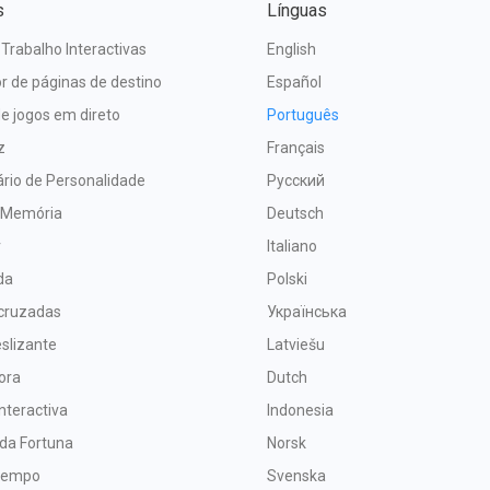
s
Línguas
 Trabalho Interactivas
English
r de páginas de destino
Español
e jogos em direto
Português
z
Français
rio de Personalidade
Русский
 Memória
Deutsch
r
Italiano
da
Polski
 cruzadas
Українська
slizante
Latviešu
ora
Dutch
nteractiva
Indonesia
 da Fortuna
Norsk
 tempo
Svenska