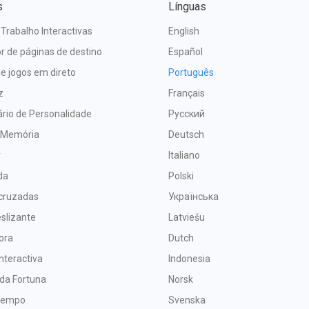
s
Línguas
 Trabalho Interactivas
English
r de páginas de destino
Español
e jogos em direto
Português
z
Français
rio de Personalidade
Русский
 Memória
Deutsch
r
Italiano
da
Polski
 cruzadas
Українська
slizante
Latviešu
ora
Dutch
nteractiva
Indonesia
 da Fortuna
Norsk
 tempo
Svenska