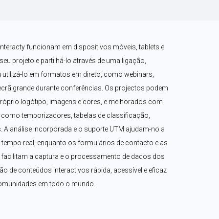
nteracty funcionam em dispositivos móveis, tablets e 
u projeto e partilhá-lo através de uma ligação, 
 utilizá-lo em formatos em direto, como webinars, 
rã grande durante conferências. Os projectos podem 
róprio logótipo, imagens e cores, e melhorados com 
como temporizadores, tabelas de classificação, 
 A análise incorporada e o suporte UTM ajudam-no a 
mpo real, enquanto os formulários de contacto e as 
acilitam a captura e o processamento de dados dos 
ção de conteúdos interactivos rápida, acessível e eficaz 
comunidades em todo o mundo.