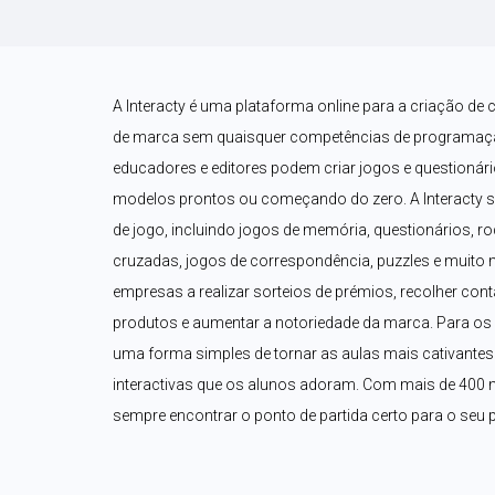
A Interacty é uma plataforma online para a criação de 
de marca sem quaisquer competências de programaçã
educadores e editores podem criar jogos e questionári
modelos prontos ou começando do zero. A Interacty 
de jogo, incluindo jogos de memória, questionários, ro
cruzadas, jogos de correspondência, puzzles e muito 
empresas a realizar sorteios de prémios, recolher con
produtos e aumentar a notoriedade da marca. Para os p
uma forma simples de tornar as aulas mais cativantes a
interactivas que os alunos adoram. Com mais de 400 m
sempre encontrar o ponto de partida certo para o seu p