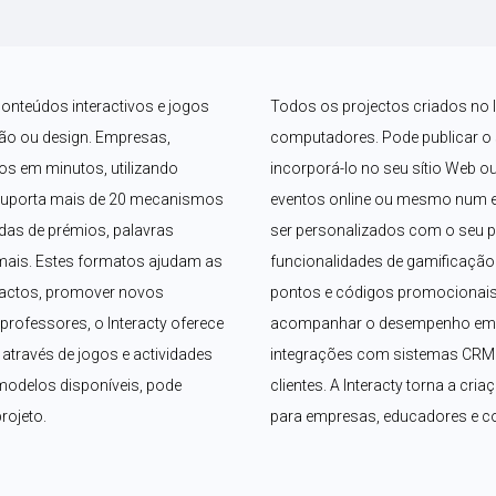
conteúdos interactivos e jogos 
Todos os projectos criados no I
o ou design. Empresas, 
computadores. Pode publicar o se
os em minutos, utilizando 
incorporá-lo no seu sítio Web ou
suporta mais de 20 mecanismos 
eventos online ou mesmo num ec
das de prémios, palavras 
ser personalizados com o seu p
mais. Estes formatos ajudam as 
funcionalidades de gamificação 
tactos, promover novos 
pontos e códigos promocionais.
rofessores, o Interacty oferece 
acompanhar o desempenho em te
través de jogos e actividades 
integrações com sistemas CRM f
odelos disponíveis, pode 
clientes. A Interacty torna a cria
rojeto.
para empresas, educadores e 