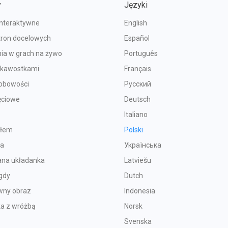
y
Języki
interaktywne
English
tron docelowych
Español
ia w grach na żywo
Português
iekawostkami
Français
sobowości
Русский
ęciowe
Deutsch
Italiano
ołem
Polski
ka
Українська
na układanka
Latviešu
gdy
Dutch
wny obraz
Indonesia
ka z wróżbą
Norsk
Svenska