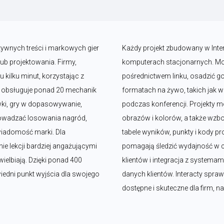
tywnych treści i markowych gier 
Każdy projekt zbudowany w Intera
b projektowania. Firmy, 
komputerach stacjonarnych. Moż
kilku minut, korzystając z 
pośrednictwem linku, osadzić go 
y obsługuje ponad 20 mechanik 
formatach na żywo, takich jak we
wki, gry w dopasowywanie, 
podczas konferencji. Projekty
rowadzać losowania nagród, 
obrazów i kolorów, a także wzboga
iadomość marki. Dla 
tabele wyników, punkty i kody 
ie lekcji bardziej angażującymi 
pomagają śledzić wydajność w c
ielbiają. Dzięki ponad 400 
klientów i integracja z systemam
ni punkt wyjścia dla swojego 
danych klientów. Interacty sprawi
dostępne i skuteczne dla firm, n