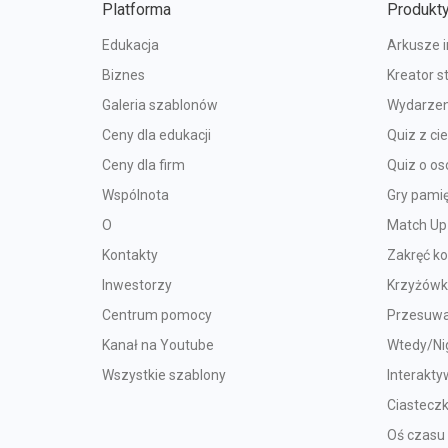
Platforma
Produkt
Edukacja
Arkusze 
Biznes
Kreator s
Galeria szablonów
Wydarzen
Ceny dla edukacji
Quiz z c
Ceny dla firm
Quiz o o
Wspólnota
Gry pami
O
Match Up
Kontakty
Zakręć k
Inwestorzy
Krzyżów
Centrum pomocy
Przesuwa
Kanał na Youtube
Wtedy/Ni
Wszystkie szablony
Interakty
Ciastecz
Oś czasu