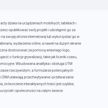
cty działa na urządzeniach mobilnych, tabletach i 
esz opublikować swój projekt i udostępnić go za 
na swojej stronie internetowej lub wykorzystać go w 
binaria, wydarzenia online, a nawet na dużym ekranie 
 można dostosować za pomocą własnego logo, 
cić o funkcje grywalizacji, takie jak liczniki czasu, 
promocyjne. Wbudowana analityka i obsługa UTM 
zasie rzeczywistym, a formularze potencjalnych 
i CRM ułatwiają przechwytywanie i przetwarzanie 
a, że tworzenie interaktywnych treści jest szybkie, 
auczycieli i społeczności na całym świecie.