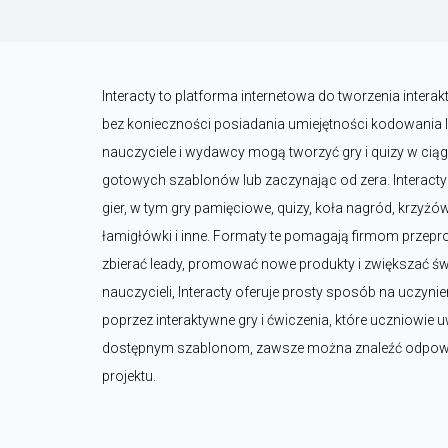
Interacty to platforma internetowa do tworzenia interak
bez konieczności posiadania umiejętności kodowania lu
nauczyciele i wydawcy mogą tworzyć gry i quizy w ciągu 
gotowych szablonów lub zaczynając od zera. Interact
gier, w tym gry pamięciowe, quizy, koła nagród, krzyżó
łamigłówki i inne. Formaty te pomagają firmom przep
zbierać leady, promować nowe produkty i zwiększać św
nauczycieli, Interacty oferuje prosty sposób na uczynien
poprzez interaktywne gry i ćwiczenia, które uczniowie uw
dostępnym szablonom, zawsze można znaleźć odpowied
projektu.