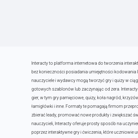
Interacty to platforma internetowa do tworzenia interak
bez konieczności posiadania umiejętności kodowania lu
nauczyciele i wydawcy mogą tworzyć gry i quizy w ciągu 
gotowych szablonów lub zaczynając od zera. Interact
gier, w tym gry pamięciowe, quizy, koła nagród, krzyżó
łamigłówki i inne. Formaty te pomagają firmom przep
zbierać leady, promować nowe produkty i zwiększać św
nauczycieli, Interacty oferuje prosty sposób na uczynien
poprzez interaktywne gry i ćwiczenia, które uczniowie uw