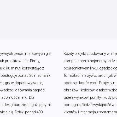
tywnych treści i markowych gier 
Każdy projekt zbudowany w Intera
b projektowania. Firmy, 
komputerach stacjonarnych. Moż
kilku minut, korzystając z 
pośrednictwem linku, osadzić go 
y obsługuje ponad 20 mechanik 
formatach na żywo, takich jak we
wki, gry w dopasowywanie, 
podczas konferencji. Projekty
rowadzać losowania nagród, 
obrazów i kolorów, a także wzboga
iadomość marki. Dla 
tabele wyników, punkty i kody 
ie lekcji bardziej angażującymi 
pomagają śledzić wydajność w c
ielbiają. Dzięki ponad 400 
klientów i integracja z systemam