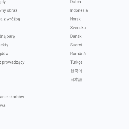
gdy
Dutch
wny obraz
Indonesia
ka z wróżbą
Norsk
Svenska
dną parę
Dansk
iekty
Suomi
ajdów
Română
z prowadzący
Türkçe
한국어
日本語
anie skarbów
twa