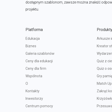
dostępnym szablonom, zawsze można znaleźć odpowied
projektu.
Platforma
Produkt
Edukacja
Arkusze 
Biznes
Kreator s
Galeria szablonów
Wydarzen
Ceny dla edukacji
Quiz z c
Ceny dla firm
Quiz o o
Wspólnota
Gry pami
O
Match Up
Kontakty
Zakręć k
Inwestorzy
Krzyżów
Centrum pomocy
Przesuwa