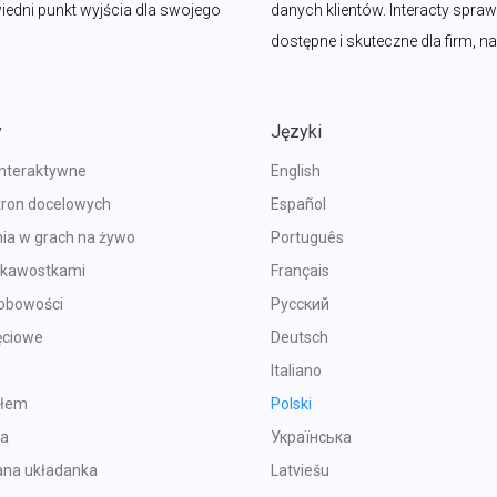
ni punkt wyjścia dla swojego 
danych klientów. Interacty sprawi
dostępne i skuteczne dla firm, n
y
Języki
interaktywne
English
tron docelowych
Español
ia w grach na żywo
Português
iekawostkami
Français
sobowości
Русский
ęciowe
Deutsch
Italiano
ołem
Polski
ka
Українська
na układanka
Latviešu