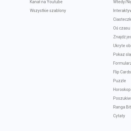
Kanał na Youtube
Wtedy/Ni
Wszystkie szablony
Interakty
Ciastecz
Oś czasu
Znajdź je
Ukryte ob
Pokaz sl
Formular
Flip Cards
Puzzle
Horoskop
Poszukiw
Ranga Bi
Cytaty