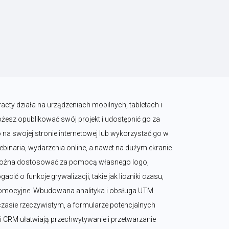
cty działa na urządzeniach mobilnych, tabletach i 
esz opublikować swój projekt i udostępnić go za 
na swojej stronie internetowej lub wykorzystać go w 
binaria, wydarzenia online, a nawet na dużym ekranie 
 można dostosować za pomocą własnego logo, 
cić o funkcje grywalizacji, takie jak liczniki czasu, 
promocyjne. Wbudowana analityka i obsługa UTM 
zasie rzeczywistym, a formularze potencjalnych 
i CRM ułatwiają przechwytywanie i przetwarzanie 