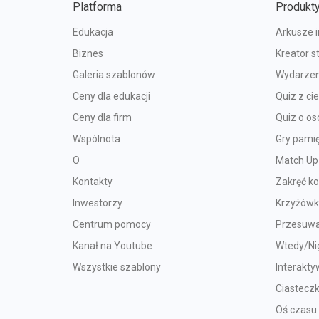
Platforma
Produkt
Edukacja
Arkusze 
Biznes
Kreator s
Galeria szablonów
Wydarzen
Ceny dla edukacji
Quiz z c
Ceny dla firm
Quiz o o
Wspólnota
Gry pami
O
Match Up
Kontakty
Zakręć k
Inwestorzy
Krzyżów
Centrum pomocy
Przesuwa
Kanał na Youtube
Wtedy/Ni
Wszystkie szablony
Interakty
Ciastecz
Oś czasu