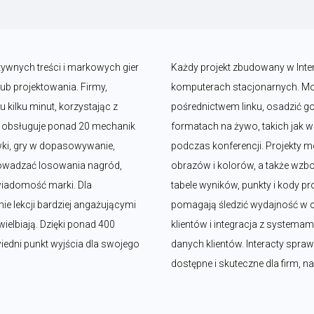
tywnych treści i markowych gier 
Każdy projekt zbudowany w Intera
b projektowania. Firmy, 
komputerach stacjonarnych. Moż
kilku minut, korzystając z 
pośrednictwem linku, osadzić go 
y obsługuje ponad 20 mechanik 
formatach na żywo, takich jak we
wki, gry w dopasowywanie, 
podczas konferencji. Projekty
rowadzać losowania nagród, 
obrazów i kolorów, a także wzboga
iadomość marki. Dla 
tabele wyników, punkty i kody 
ie lekcji bardziej angażującymi 
pomagają śledzić wydajność w c
ielbiają. Dzięki ponad 400 
klientów i integracja z systemam
ni punkt wyjścia dla swojego 
danych klientów. Interacty sprawi
dostępne i skuteczne dla firm, n