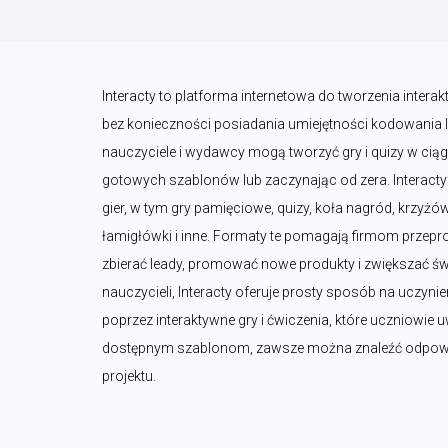
Interacty to platforma internetowa do tworzenia interak
bez konieczności posiadania umiejętności kodowania lu
nauczyciele i wydawcy mogą tworzyć gry i quizy w ciągu 
gotowych szablonów lub zaczynając od zera. Interact
gier, w tym gry pamięciowe, quizy, koła nagród, krzyżó
łamigłówki i inne. Formaty te pomagają firmom przep
zbierać leady, promować nowe produkty i zwiększać św
nauczycieli, Interacty oferuje prosty sposób na uczynien
poprzez interaktywne gry i ćwiczenia, które uczniowie uw
dostępnym szablonom, zawsze można znaleźć odpowied
projektu.