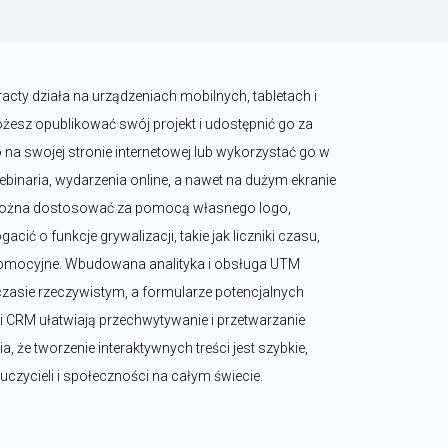
cty działa na urządzeniach mobilnych, tabletach i 
esz opublikować swój projekt i udostępnić go za 
na swojej stronie internetowej lub wykorzystać go w 
binaria, wydarzenia online, a nawet na dużym ekranie 
 można dostosować za pomocą własnego logo, 
cić o funkcje grywalizacji, takie jak liczniki czasu, 
promocyjne. Wbudowana analityka i obsługa UTM 
zasie rzeczywistym, a formularze potencjalnych 
i CRM ułatwiają przechwytywanie i przetwarzanie 
a, że tworzenie interaktywnych treści jest szybkie, 
auczycieli i społeczności na całym świecie.