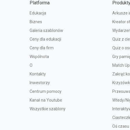
Platforma
Produkt
Edukacja
Arkusze 
Biznes
Kreator s
Galeria szablonów
Wydarzen
Ceny dla edukacji
Quiz z c
Ceny dla firm
Quiz o o
Wspólnota
Gry pami
O
Match Up
Kontakty
Zakręć k
Inwestorzy
Krzyżów
Centrum pomocy
Przesuwa
Kanał na Youtube
Wtedy/Ni
Wszystkie szablony
Interakty
Ciastecz
Oś czasu