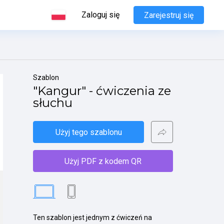
Zaloguj się
Zarejestruj się
Szablon
"Kangur" - ćwiczenia ze 
słuchu
Użyj tego szablonu
Użyj PDF z kodem QR
Ten szablon jest jednym z ćwiczeń na 