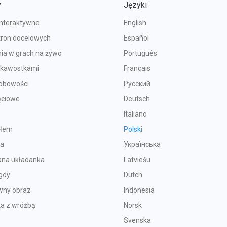
y
Języki
interaktywne
English
tron docelowych
Español
ia w grach na żywo
Português
iekawostkami
Français
sobowości
Русский
ęciowe
Deutsch
Italiano
ołem
Polski
ka
Українська
na układanka
Latviešu
gdy
Dutch
wny obraz
Indonesia
ka z wróżbą
Norsk
Svenska