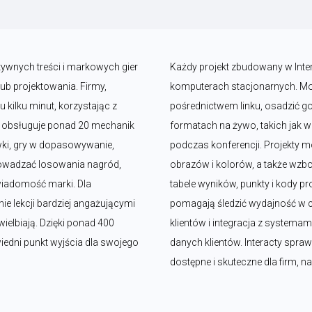
tywnych treści i markowych gier 
Każdy projekt zbudowany w Intera
b projektowania. Firmy, 
komputerach stacjonarnych. Moż
kilku minut, korzystając z 
pośrednictwem linku, osadzić go 
y obsługuje ponad 20 mechanik 
formatach na żywo, takich jak we
wki, gry w dopasowywanie, 
podczas konferencji. Projekty
rowadzać losowania nagród, 
obrazów i kolorów, a także wzboga
iadomość marki. Dla 
tabele wyników, punkty i kody 
ie lekcji bardziej angażującymi 
pomagają śledzić wydajność w c
ielbiają. Dzięki ponad 400 
klientów i integracja z systemam
ni punkt wyjścia dla swojego 
danych klientów. Interacty sprawi
dostępne i skuteczne dla firm, n