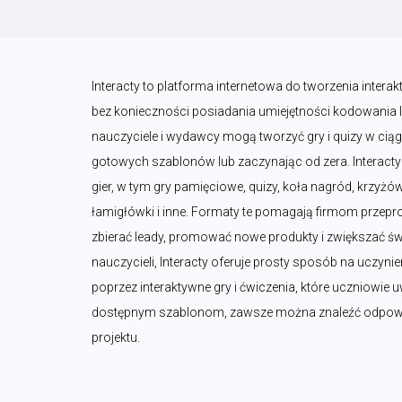
Interacty to platforma internetowa do tworzenia interak
bez konieczności posiadania umiejętności kodowania lu
nauczyciele i wydawcy mogą tworzyć gry i quizy w ciągu 
gotowych szablonów lub zaczynając od zera. Interact
gier, w tym gry pamięciowe, quizy, koła nagród, krzyżó
łamigłówki i inne. Formaty te pomagają firmom przep
zbierać leady, promować nowe produkty i zwiększać św
nauczycieli, Interacty oferuje prosty sposób na uczynien
poprzez interaktywne gry i ćwiczenia, które uczniowie uw
dostępnym szablonom, zawsze można znaleźć odpowied
projektu.