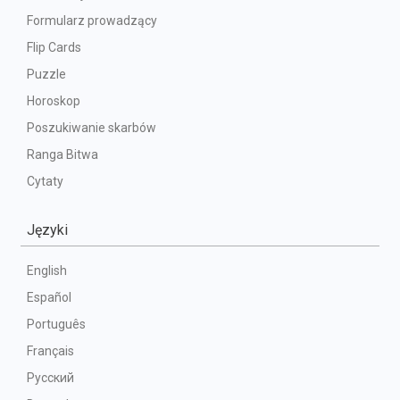
Formularz prowadzący
Flip Cards
Puzzle
Horoskop
Poszukiwanie skarbów
Ranga Bitwa
Cytaty
Języki
English
Español
Português
Français
Русский