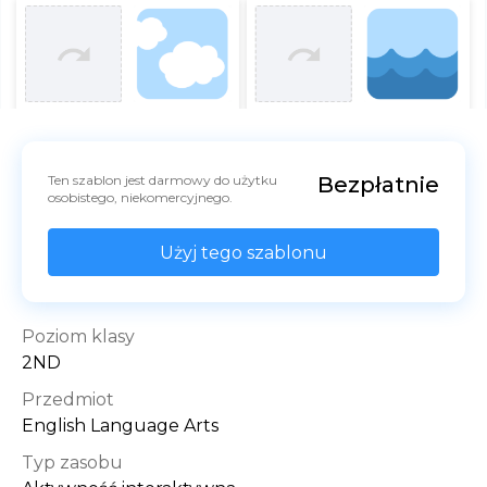
Ten szablon jest darmowy do użytku 
Bezpłatnie
osobistego, niekomercyjnego.
Użyj tego szablonu
Poziom klasy
2ND
Przedmiot
English Language Arts
Typ zasobu