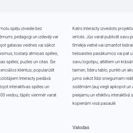
īmolu spēļu izveidei bez 
Katrs Interacty izveidots projek
umi, pedagogi un izdevēji var 
ierīcēs. Jūs varat publicēt savu pr
jot gatavas veidnes vai sākot 
tīmekļa vietnē vai izmantot tieš
nismus, tostarp atmiņas spēles, 
tiešsaistes pasākumos vai pat uz 
s spēles, puzles un citas. Šie 
savu logotipu, attēliem un krāsā
nciālos klientus, popularizēt 
taimeri, līderu tablo, punkti un ak
olotājiem Interacty piedāvā 
jums sekot līdzi sniegumam reālla
jot interaktīvas spēles un 
sistēmām ļauj viegli apkopot un a
400 veidņu, tāpēc vienmēr varat 
pieejamu un efektīvu interaktīvā
kopienām visā pasaulē.
Valodas