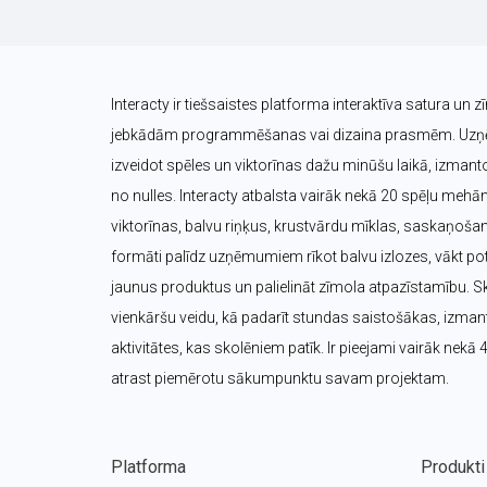
Interacty ir tiešsaistes platforma interaktīva satura un z
jebkādām programmēšanas vai dizaina prasmēm. Uzņēm
izveidot spēles un viktorīnas dažu minūšu laikā, izmanto
no nulles. Interacty atbalsta vairāk nekā 20 spēļu mehā
viktorīnas, balvu riņķus, krustvārdu mīklas, saskaņošana
formāti palīdz uzņēmumiem rīkot balvu izlozes, vākt pote
jaunus produktus un palielināt zīmola atpazīstamību. Sk
vienkāršu veidu, kā padarīt stundas saistošākas, izmanto
aktivitātes, kas skolēniem patīk. Ir pieejami vairāk nekā 
atrast piemērotu sākumpunktu savam projektam.
Platforma
Produkti