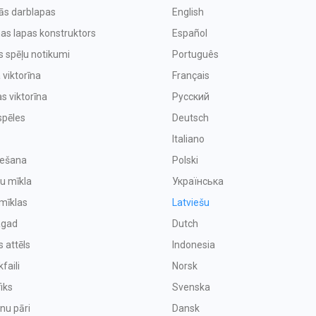
vās darblapas
English
as lapas konstruktors
Español
s spēļu notikumi
Português
 viktorīna
Français
s viktorīna
Русский
spēles
Deutsch
Italiano
iešana
Polski
u mīkla
Українська
mīklas
Latviešu
agad
Dutch
s attēls
Indonesia
faili
Norsk
iks
Svenska
enu pāri
Dansk