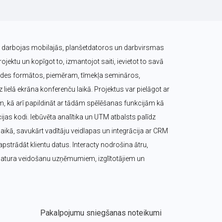
ts darbojas mobilajās, planšetdatoros un darbvirsmas 
ojektu un kopīgot to, izmantojot saiti, ievietot to savā 
raides formātos, piemēram, tīmekļa semināros, 
lielā ekrāna konferenču laikā. Projektus var pielāgot ar 
m, kā arī papildināt ar tādām spēlēšanas funkcijām kā 
cijas kodi. Iebūvēta analītika un UTM atbalsts palīdz 
ikā, savukārt vadītāju veidlapas un integrācija ar CRM 
pstrādāt klientu datus. Interacty nodrošina ātru, 
 satura veidošanu uzņēmumiem, izglītotājiem un 
Pakalpojumu sniegšanas noteikumi