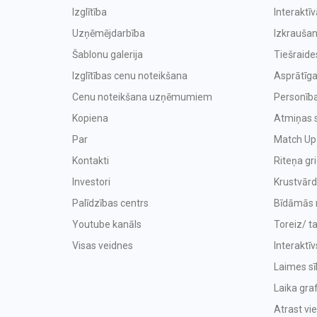
Izglītība
Interaktī
Uzņēmējdarbība
Izkraušan
Šablonu galerija
Tiešraide
Izglītības cenu noteikšana
Asprātīga
Cenu noteikšana uzņēmumiem
Personība
Kopiena
Atmiņas 
Par
Match Up
Kontakti
Riteņa gr
Investori
Krustvārd
Palīdzības centrs
Bīdāmās 
Youtube kanāls
Toreiz/ t
Visas veidnes
Interaktīv
Laimes sīk
Laika graf
Atrast vi