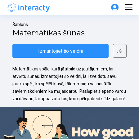
Šablons
Matemātikas šūnas
Izmantojiet šo veidni
Matemātikas spēle, kurā jāatbild uz jautājumiem, lai 
atvērtu šūnas. Izmantojiet šo veidni, lai izveidotu savu 
jautro spēli, ko spēlēt klasē, tālummaiņu vai nosūtītu 
saviem skolēniem kā mājasdarbu. Paslēpiet slepeno vārdu 
vai dāvanu, lai apbalvotu tos, kuri spēli pabeidz līdz galam!