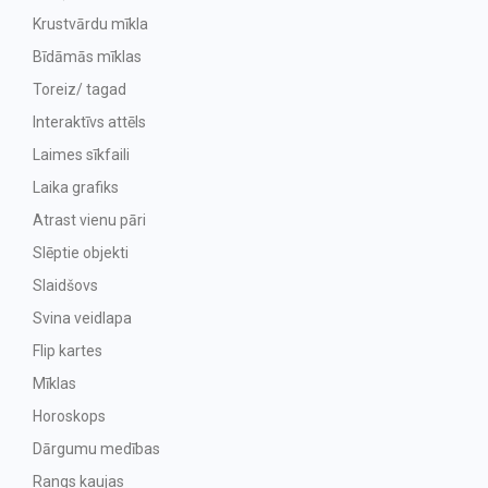
Krustvārdu mīkla
Bīdāmās mīklas
Toreiz/ tagad
Interaktīvs attēls
Laimes sīkfaili
Laika grafiks
Atrast vienu pāri
Slēptie objekti
Slaidšovs
Svina veidlapa
Flip kartes
Mīklas
Horoskops
Dārgumu medības
Rangs kaujas