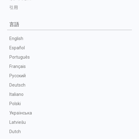
引用
言語
English
Español
Português
Français
Русский
Deutsch
Italiano
Polski
Українська
Latviešu
Dutch