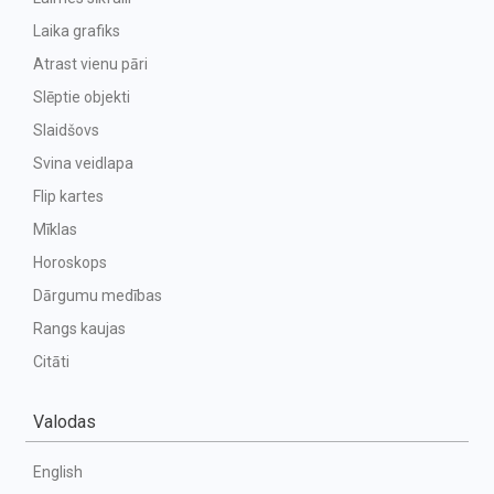
Laika grafiks
Atrast vienu pāri
Slēptie objekti
Slaidšovs
Svina veidlapa
Flip kartes
Mīklas
Horoskops
Dārgumu medības
Rangs kaujas
Citāti
Valodas
English