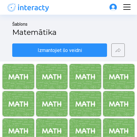
Šablons
Matemātika
Izmantojiet šo veidni