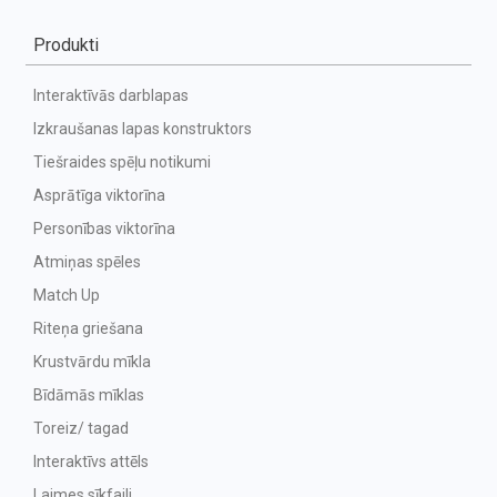
Produkti
Interaktīvās darblapas
Izkraušanas lapas konstruktors
Tiešraides spēļu notikumi
Asprātīga viktorīna
Personības viktorīna
Atmiņas spēles
Match Up
Riteņa griešana
Krustvārdu mīkla
Bīdāmās mīklas
Toreiz/ tagad
Interaktīvs attēls
Laimes sīkfaili