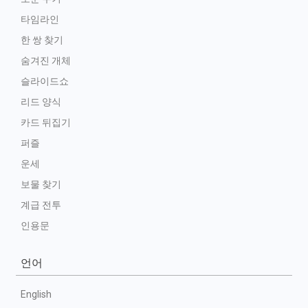
타임라인
한 쌍 찾기
숨겨진 개체
슬라이드쇼
리드 양식
카드 뒤집기
퍼즐
운세
보물 찾기
계급 전투
인용문
언어
English