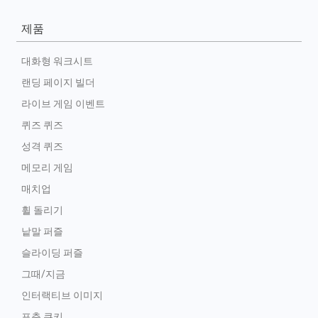
제품
대화형 워크시트
랜딩 페이지 빌더
라이브 게임 이벤트
퀴즈 퀴즈
성격 퀴즈
메모리 게임
매치업
휠 돌리기
낱말 퍼즐
슬라이딩 퍼즐
그때/지금
인터랙티브 이미지
포춘 쿠키