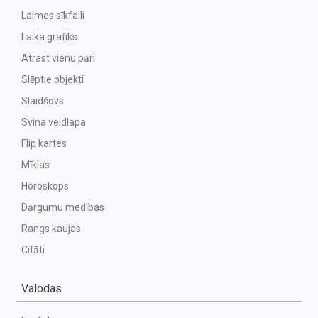
Laimes sīkfaili
Laika grafiks
Atrast vienu pāri
Slēptie objekti
Slaidšovs
Svina veidlapa
Flip kartes
Mīklas
Horoskops
Dārgumu medības
Rangs kaujas
Citāti
Valodas