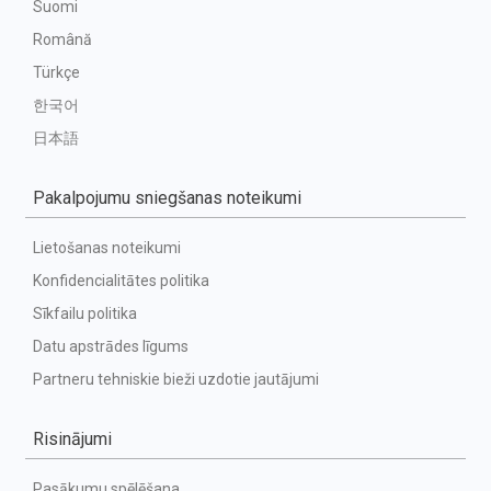
Suomi
Română
Türkçe
한국어
日本語
Pakalpojumu sniegšanas noteikumi
Lietošanas noteikumi
Konfidencialitātes politika
Sīkfailu politika
Datu apstrādes līgums
Partneru tehniskie bieži uzdotie jautājumi
Risinājumi
Pasākumu spēlēšana