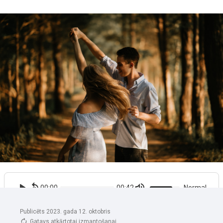
Publicēts 2023. gada 12. oktobris
Gatavs atkārtotai izmantošanai