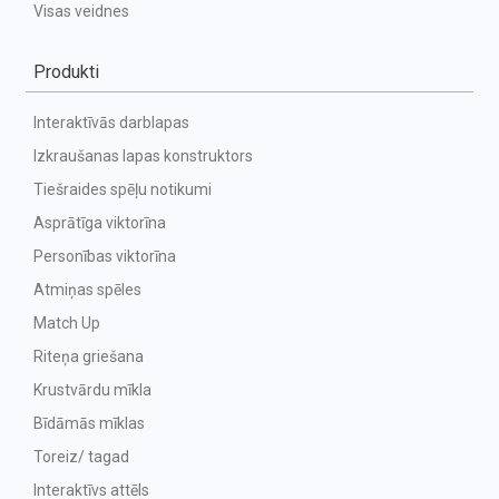
Visas veidnes
Produkti
Interaktīvās darblapas
Izkraušanas lapas konstruktors
Tiešraides spēļu notikumi
Asprātīga viktorīna
Personības viktorīna
Atmiņas spēles
Match Up
Riteņa griešana
Krustvārdu mīkla
Bīdāmās mīklas
Toreiz/ tagad
Interaktīvs attēls