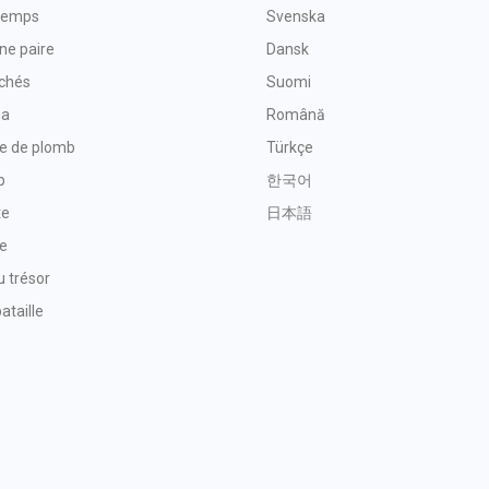
 temps
Svenska
ne paire
Dansk
achés
Suomi
ma
Română
re de plomb
Türkçe
p
한국어
te
日本語
e
 trésor
ataille