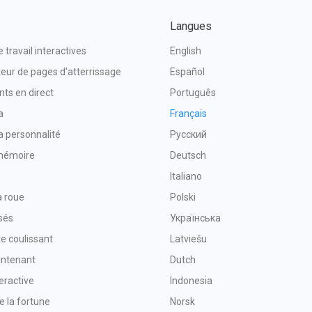
Langues
e travail interactives
English
eur de pages d'atterrissage
Español
ts en direct
Português
a
Français
la personnalité
Русский
mémoire
Deutsch
Italiano
a roue
Polski
sés
Українська
e coulissant
Latviešu
intenant
Dutch
eractive
Indonesia
e la fortune
Norsk