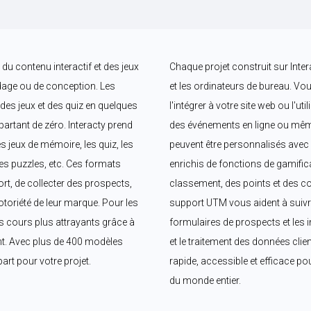
du contenu interactif et des jeux 
Chaque projet construit sur Intera
ge ou de conception. Les 
et les ordinateurs de bureau. Vous
 des jeux et des quiz en quelques 
l'intégrer à votre site web ou l'ut
artant de zéro. Interacty prend 
des événements en ligne ou même
jeux de mémoire, les quiz, les 
peuvent être personnalisés avec 
les puzzles, etc. Ces formats 
enrichis de fonctions de gamific
rt, de collecter des prospects, 
classement, des points et des co
toriété de leur marque. Pour les 
support UTM vous aident à suivre
s cours plus attrayants grâce à 
formulaires de prospects et les i
ent. Avec plus de 400 modèles 
et le traitement des données clien
art pour votre projet.
rapide, accessible et efficace po
du monde entier.