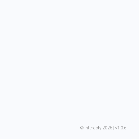
©
 Interacty 2026 | v
1.0.6