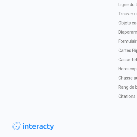
Ligne du
Trouver u
Objets c
Diapora
Formulai
Cartes Fli
Casse-tê
Horoscop
Chasse au
Rang de b
Citations