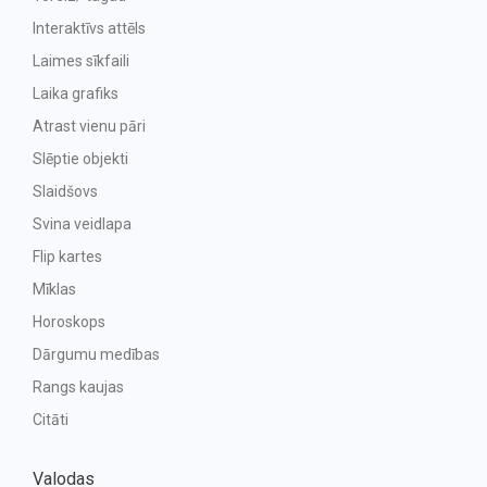
Interaktīvs attēls
Laimes sīkfaili
Laika grafiks
Atrast vienu pāri
Slēptie objekti
Slaidšovs
Svina veidlapa
Flip kartes
Mīklas
Horoskops
Dārgumu medības
Rangs kaujas
Citāti
Valodas