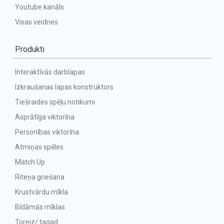
Youtube kanāls
Visas veidnes
Produkti
Interaktīvās darblapas
Izkraušanas lapas konstruktors
Tiešraides spēļu notikumi
Asprātīga viktorīna
Personības viktorīna
Atmiņas spēles
Match Up
Riteņa griešana
Krustvārdu mīkla
Bīdāmās mīklas
Toreiz/ tagad