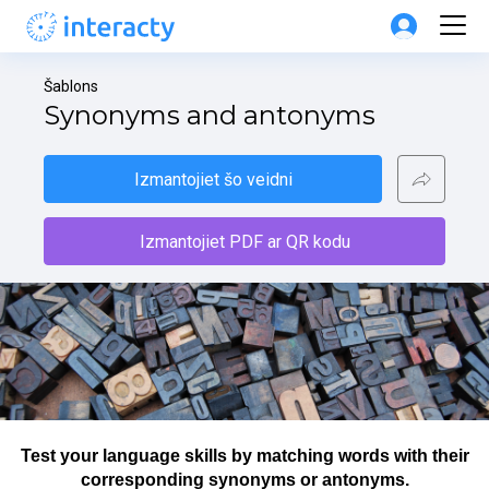
Šablons
Synonyms and antonyms
Izmantojiet šo veidni
Izmantojiet PDF ar QR kodu