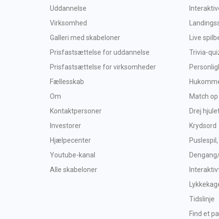
Uddannelse
Interakti
Virksomhed
Landings
Galleri med skabeloner
Live spil
Prisfastsættelse for uddannelse
Trivia-qui
Prisfastsættelse for virksomheder
Personlig
Fællesskab
Hukommel
Om
Match op
Kontaktpersoner
Drej hjule
Investorer
Krydsord
Hjælpecenter
Puslespil,
Youtube-kanal
Dengang
Alle skabeloner
Interaktiv
Lykkekag
Tidslinje
Find et pa