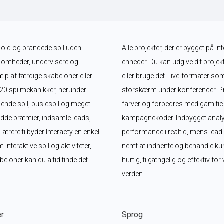
dhold og brandede spil uden 
Alle projekter, der er bygget på In
somheder, undervisere og 
enheder. Du kan udgive dit projekt
lp af færdige skabeloner eller 
eller bruge det i live-formater so
 20 spilmekanikker, herunder 
storskærm under konferencer. Proj
nde spil, puslespil og meget 
farver og forbedres med gamifica
dde præmier, indsamle leads, 
kampagnekoder. Indbygget analy
ere tilbyder Interacty en enkel 
performance i realtid, mens lead
eraktive spil og aktiviteter, 
nemt at indhente og behandle kund
loner kan du altid finde det 
hurtig, tilgængelig og effektiv fo
verden.
er
Sprog