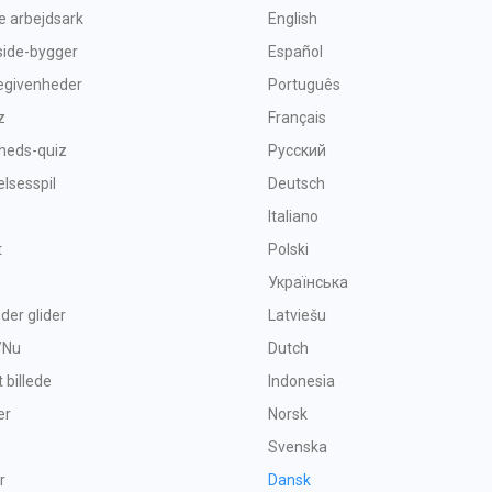
ve arbejdsark
English
side-bygger
Español
begivenheder
Português
z
Français
heds-quiz
Русский
sesspil
Deutsch
Italiano
t
Polski
Українська
 der glider
Latviešu
/Nu
Dutch
t billede
Indonesia
er
Norsk
Svenska
r
Dansk