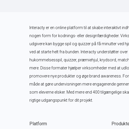
Interacty er en online platform til at skabe interaktivt in
nogen form for kodnings- eller designfærdigheder. Virk
udgivere kan bygge spil og quizzer på få minutter ved hjæ
ved at starte helt fra bunden. Interacty understøtter over
hukommelsesspil, quizzer, præmiehjul, krydsord, matche
mere. Disse formater hjælper virksomheder med at udlo
promovere nye produkter og øge brand awareness. For lær
måde at gøre undervisningen mere engagerende gennem int
som eleverne elsker. Med mere end 400 tilgængelige skabe
rigtige udgangspunkt for dit projekt.
Platform
Produkt