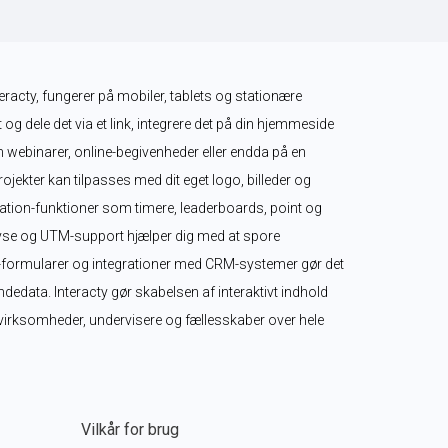
teracty, fungerer på mobiler, tablets og stationære 
 og dele det via et link, integrere det på din hjemmeside 
m webinarer, online-begivenheder eller endda på en 
ekter kan tilpasses med dit eget logo, billeder og 
tion-funktioner som timere, leaderboards, point og 
se og UTM-support hjælper dig med at spore 
-formularer og integrationer med CRM-systemer gør det 
edata. Interacty gør skabelsen af interaktivt indhold 
r virksomheder, undervisere og fællesskaber over hele 
Vilkår for brug