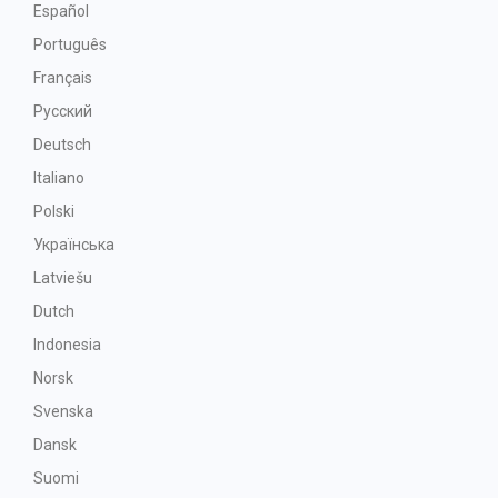
Español
Português
Français
Русский
Deutsch
Italiano
Polski
Українська
Latviešu
Dutch
Indonesia
Norsk
Svenska
Dansk
Suomi