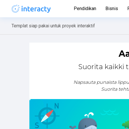
Pendidikan
Bisnis
Templat siap pakai untuk proyek interaktif