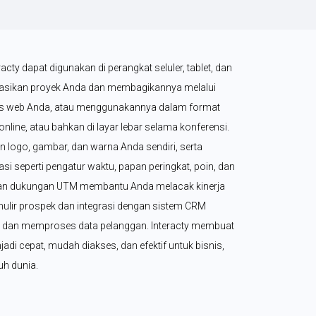
acty dapat digunakan di perangkat seluler, tablet, dan 
asikan proyek Anda dan membagikannya melalui 
us web Anda, atau menggunakannya dalam format 
nline, atau bahkan di layar lebar selama konferensi. 
 logo, gambar, dan warna Anda sendiri, serta 
asi seperti pengatur waktu, papan peringkat, poin, dan 
an dukungan UTM membantu Anda melacak kinerja 
mulir prospek dan integrasi dengan sistem CRM 
an memproses data pelanggan. Interacty membuat 
adi cepat, mudah diakses, dan efektif untuk bisnis, 
uh dunia.