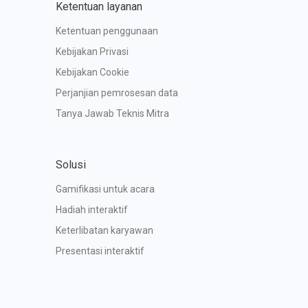
Ketentuan layanan
Ketentuan penggunaan
Kebijakan Privasi
Kebijakan Cookie
Perjanjian pemrosesan data
Tanya Jawab Teknis Mitra
Solusi
Gamifikasi untuk acara
Hadiah interaktif
Keterlibatan karyawan
Presentasi interaktif