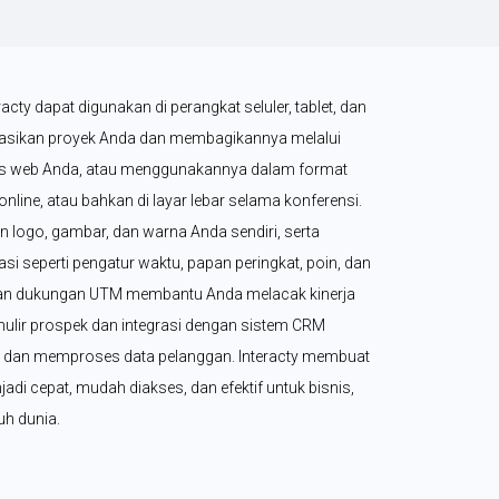
acty dapat digunakan di perangkat seluler, tablet, dan 
asikan proyek Anda dan membagikannya melalui 
us web Anda, atau menggunakannya dalam format 
nline, atau bahkan di layar lebar selama konferensi. 
 logo, gambar, dan warna Anda sendiri, serta 
asi seperti pengatur waktu, papan peringkat, poin, dan 
an dukungan UTM membantu Anda melacak kinerja 
mulir prospek dan integrasi dengan sistem CRM 
an memproses data pelanggan. Interacty membuat 
adi cepat, mudah diakses, dan efektif untuk bisnis, 
uh dunia.