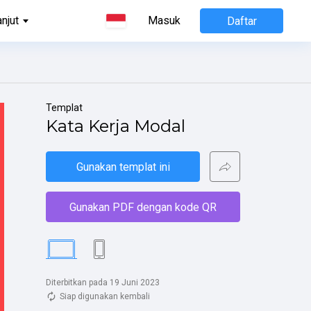
anjut
Masuk
Daftar
Templat
Kata Kerja Modal
Gunakan templat ini
Gunakan PDF dengan kode QR
Diterbitkan pada 19 Juni 2023
Siap digunakan kembali