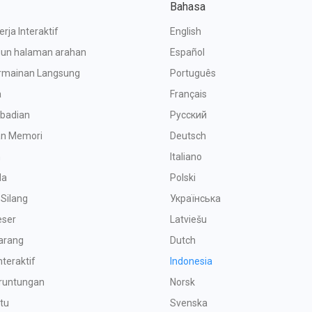
Bahasa
rja Interaktif
English
un halaman arahan
Español
rmainan Langsung
Português
a
Français
ibadian
Русский
n Memori
Deutsch
n
Italiano
da
Polski
 Silang
Українська
eser
Latviešu
arang
Dutch
teraktif
Indonesia
runtungan
Norsk
tu
Svenska