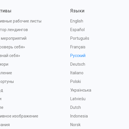
ктивы
Языки
ивные рабочие листы
English
тор лендингов
Español
я мероприятий
Português
роверь себя»
Français
знай себя»
Русский
мори
Deutsch
вление
Italiano
Фортуны
Polski
рд
Українська
и
Latviešu
ле
Dutch
тивное изображение
Indonesia
зания
Norsk