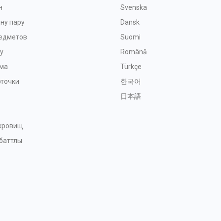
н
Svenska
ну пару
Dansk
редметов
Suomi
у
Română
ма
Türkçe
рточки
한국어
日本語
окровищ
баттлы