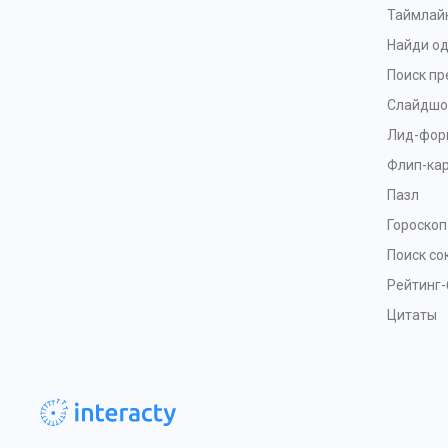
Таймлай
Найди од
Поиск п
Слайдшо
Лид-фор
Флип-ка
Пазл
Гороскоп
Поиск с
Рейтинг-
Цитаты