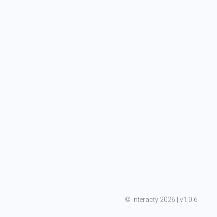
©
 Interacty 2026 | v
1.0.6