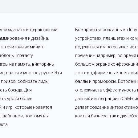
ет создавать интерактивный 
Все проекты, созданные в Int
аммирования и дизайна. 
устройствах, планшетах и ком
 за считанные минуты 
поделиться им по ссылке, вст
лоны. Interacty 
времени - например, во время
гры на память, викторины, 
большом экране конференции. 
, пазлы и многое другое. Эти 
логотип, фирменные цвета и и
ризов, собирать лиды, 
баллы и промокоды. Встроенн
ть бренда. Для 
отслеживать эффективность к
ать уроки более 
данных и интеграции с CRM-сис
и игр, которые нравятся 
делает создание интерактивно
0 шаблонов, поэтому вы 
как для бизнеса, так и для об
кта.