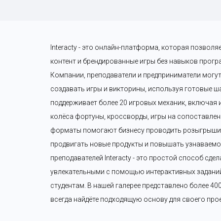
Interacty - это онлайн-платформа, которая позволя
контент и брендированные игры без навыков прогр
Компании, преподаватели и предприниматели могут
создавать игры и викторины, используя готовые шаб
поддерживает более 20 игровых механик, включая и
колёса фортуны, кроссворды, игры на сопоставление
форматы помогают бизнесу проводить розыгрыши п
продвигать новые продукты и повышать узнаваемос
преподавателей Interacty - это простой способ сдел
увлекательными с помощью интерактивных заданий 
студентам. В нашей галерее представлено более 40
всегда найдёте подходящую основу для своего прое