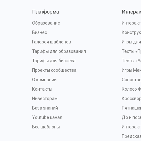
Платформа
Интера
Образование
Интеракт
Бизнес
Конструк
Галерея шаблонов
Игры дл
Тарифы для образования
Тесты «П
Тарифы для бизнеса
Тесты «У
Проекты сообщества
Игры Ме
О компании
Сопоста
Контакты
Колесо 
Инвесторам
Кроссво
База знаний
Пятнашк
Youtube канал
До и пос
Все шаблоны
Интерак
Предска