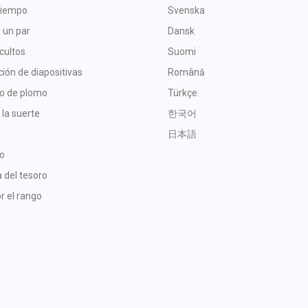
tiempo
Svenska
 un par
Dansk
cultos
Suomi
ión de diapositivas
Română
io de plomo
Türkçe
 la suerte
한국어
日本語
o
 del tesoro
r el rango