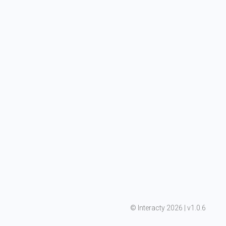
©
 Interacty 2026 | v
1.0.6