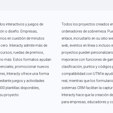
os interactivos y juegos de 
Todos los proyectos creados en I
n o diseño. Empresas, 
ordenadores de sobremesa. Puede
rios en cuestión de minutos 
enlace, incrustarlo en su sitio w
cero. Interacty admite más de 
web, eventos en línea o incluso 
ursos, ruedas de premios, 
proyectos pueden personalizarse
ho más. Estos formatos ayudan 
mejorarse con funciones de gam
otenciales, promocionar nuevos 
clasificación, puntos y códigos 
es, Interacty ofrece una forma 
compatibilidad con UTM le ayuda
diante juegos y actividades 
real, mientras que los formulario
 plantillas disponibles, 
sistemas CRM facilitan la captura
su proyecto.
Interacty hace que la creación de
para empresas, educadores y c