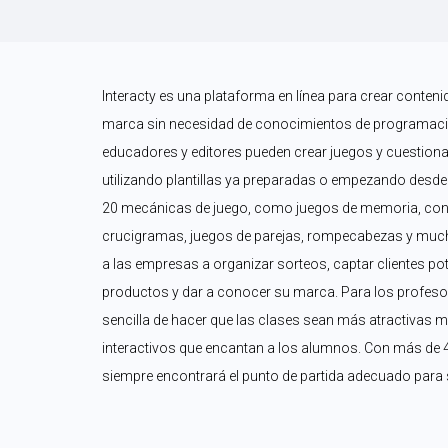
Interacty es una plataforma en línea para crear contenid
marca sin necesidad de conocimientos de programació
educadores y editores pueden crear juegos y cuestiona
utilizando plantillas ya preparadas o empezando desde 
20 mecánicas de juego, como juegos de memoria, conc
crucigramas, juegos de parejas, rompecabezas y muc
a las empresas a organizar sorteos, captar clientes p
productos y dar a conocer su marca. Para los profesor
sencilla de hacer que las clases sean más atractivas me
interactivos que encantan a los alumnos. Con más de 400
siempre encontrará el punto de partida adecuado para 