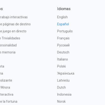
os
Idiomas
trabajo interactivas
English
e páginas de destino
Español
e juego en directo
Português
 Trivialidades
Français
ersonalidad
Русский
e memoria
Deutsch
Italiano
leta
Polski
ma
Українська
slizante
Latviešu
/Ahora
Dutch
teractiva
Indonesia
de la fortuna
Norsk