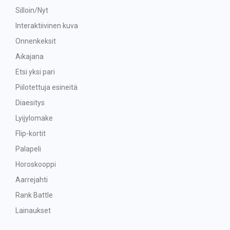
Silloin/Nyt
Interaktiivinen kuva
Onnenkeksit
Aikajana
Etsi yksi pari
Piilotettuja esineitä
Diaesitys
Lyijylomake
Flip-kortit
Palapeli
Horoskooppi
Aarrejahti
Rank Battle
Lainaukset