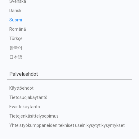
Svenska
Dansk
Suomi
Română
Türkçe
한국어
日本語
Palveluehdot
Käyttöehdot
Tietosuojakäytäntö
Evästekäytäntö
Tietojenkäsittelysopimus
Yhteistyökumppaneiden tekniset usein kysytyt kysymykset