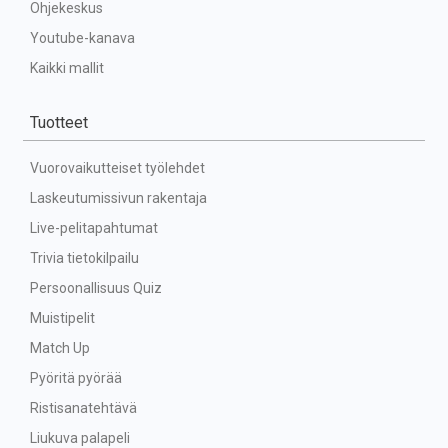
Ohjekeskus
Youtube-kanava
Kaikki mallit
Tuotteet
Vuorovaikutteiset työlehdet
Laskeutumissivun rakentaja
Live-pelitapahtumat
Trivia tietokilpailu
Persoonallisuus Quiz
Muistipelit
Match Up
Pyöritä pyörää
Ristisanatehtävä
Liukuva palapeli