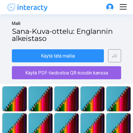
Malli
Sana-Kuva-ottelu: Englannin 
alkeistaso
Käytä tätä mallia
Käytä PDF-tiedostoa QR-koodin kanssa