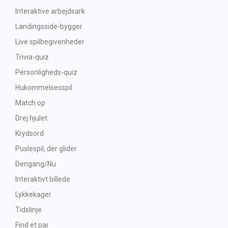
Interaktive arbejdsark
Landingsside-bygger
Live spilbegivenheder
Trivia-quiz
Personligheds-quiz
Hukommelsesspil
Match op
Drej hjulet
Krydsord
Puslespil, der glider
Dengang/Nu
Interaktivt billede
Lykkekager
Tidslinje
Find et par