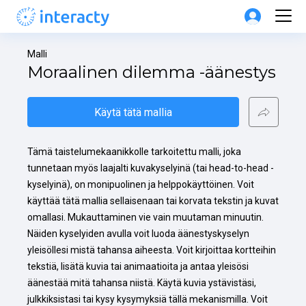
Malli
Moraalinen dilemma -äänestys
Käytä tätä mallia
Tämä taistelumekaanikkolle tarkoitettu malli, joka 
tunnetaan myös laajalti kuvakyselyinä (tai head-to-head -
kyselyinä), on monipuolinen ja helppokäyttöinen. Voit 
käyttää tätä mallia sellaisenaan tai korvata tekstin ja kuvat 
omallasi. Mukauttaminen vie vain muutaman minuutin. 
Näiden kyselyiden avulla voit luoda äänestyskyselyn 
yleisöllesi mistä tahansa aiheesta. Voit kirjoittaa kortteihin 
tekstiä, lisätä kuvia tai animaatioita ja antaa yleisösi 
äänestää mitä tahansa niistä. Käytä kuvia ystävistäsi, 
julkkiksistasi tai kysy kysymyksiä tällä mekanismilla. Voit 