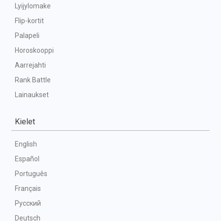
Lyijylomake
Flip-kortit
Palapeli
Horoskooppi
Aarrejahti
Rank Battle
Lainaukset
Kielet
English
Español
Português
Français
Русский
Deutsch