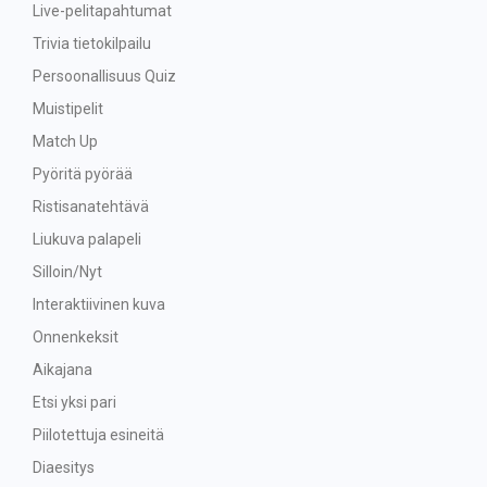
Live-pelitapahtumat
Trivia tietokilpailu
Persoonallisuus Quiz
Muistipelit
Match Up
Pyöritä pyörää
Ristisanatehtävä
Liukuva palapeli
Silloin/Nyt
Interaktiivinen kuva
Onnenkeksit
Aikajana
Etsi yksi pari
Piilotettuja esineitä
Diaesitys