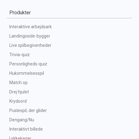
Produkter
Interaktive arbejdsark
Landingsside-bygger
Live spilbegivenheder
Trivia-quiz
Personligheds-quiz
Hukommelsesspil
Match op
Drej hjulet
Krydsord
Puslespil, der glider
Dengang/Nu
Interaktivt billede
Lykkekager