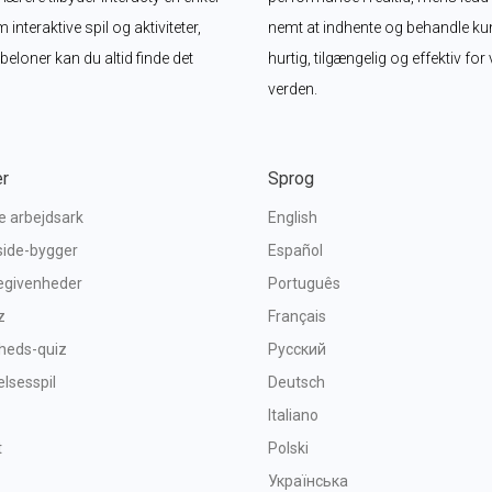
eraktive spil og aktiviteter, 
nemt at indhente og behandle kund
loner kan du altid finde det 
hurtig, tilgængelig og effektiv fo
verden.
er
Sprog
ve arbejdsark
English
side-bygger
Español
begivenheder
Português
z
Français
heds-quiz
Русский
sesspil
Deutsch
Italiano
t
Polski
Українська