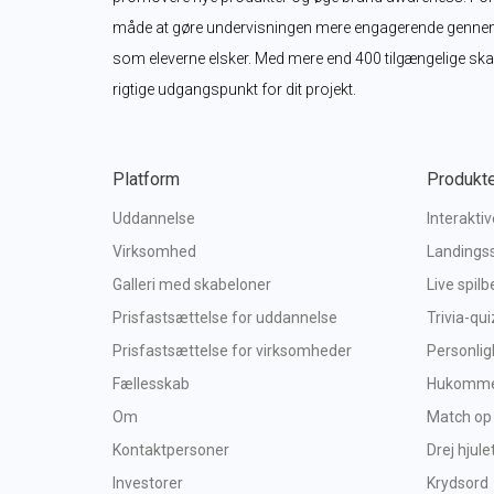
måde at gøre undervisningen mere engagerende gennem int
som eleverne elsker. Med mere end 400 tilgængelige skabe
rigtige udgangspunkt for dit projekt.
Platform
Produkt
Uddannelse
Interakti
Virksomhed
Landings
Galleri med skabeloner
Live spil
Prisfastsættelse for uddannelse
Trivia-qui
Prisfastsættelse for virksomheder
Personlig
Fællesskab
Hukommel
Om
Match op
Kontaktpersoner
Drej hjule
Investorer
Krydsord