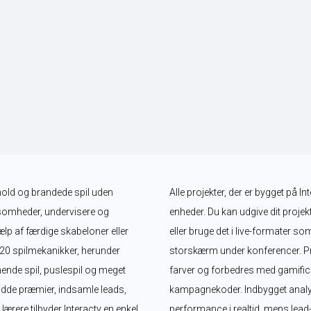
dhold og brandede spil uden 
Alle projekter, der er bygget på In
somheder, undervisere og 
enheder. Du kan udgive dit projekt
lp af færdige skabeloner eller 
eller bruge det i live-formater so
 20 spilmekanikker, herunder 
storskærm under konferencer. Proj
nde spil, puslespil og meget 
farver og forbedres med gamifica
dde præmier, indsamle leads, 
kampagnekoder. Indbygget analy
ere tilbyder Interacty en enkel 
performance i realtid, mens lead