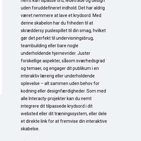
nemt kan tilpasse ord, ledetråde og design 
uden foruddefineret indhold. Det har aldrig 
været nemmere at lave et krydsord. Med 
denne skabelon har du friheden til at 
skræddersy puslespillet til din smag, hvilket 
gør det perfekt til undervisningsbrug, 
teambuilding eller bare nogle 
underholdende hjernevrider. Juster 
forskellige aspekter, såsom sværhedsgrad 
og temaer, og engager dit publikum i en 
interaktiv lærerig eller underholdende 
oplevelse – alt sammen uden behov for 
kodning eller designfærdigheder. Som med 
alle Interacty-projekter kan du nemt 
integrere dit tilpassede krydsord i dit 
websted eller dit træningssystem, eller dele 
et direkte link for at fremvise din interaktive 
skabelse.