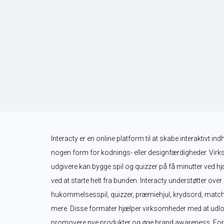
Interacty er en online platform til at skabe interaktivt in
nogen form for kodnings- eller designfærdigheder. Virk
udgivere kan bygge spil og quizzer på få minutter ved hjæ
ved at starte helt fra bunden. Interacty understøtter over
hukommelsesspil, quizzer, præmiehjul, krydsord, matche
mere. Disse formater hjælper virksomheder med at udlo
promovere nye produkter og øge brand awareness. For lær