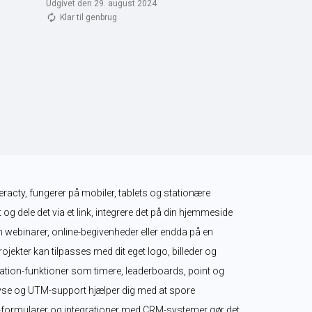
Udgivet den 29. august 2024
Klar til genbrug
teracty, fungerer på mobiler, tablets og stationære 
 og dele det via et link, integrere det på din hjemmeside 
m webinarer, online-begivenheder eller endda på en 
ekter kan tilpasses med dit eget logo, billeder og 
tion-funktioner som timere, leaderboards, point og 
se og UTM-support hjælper dig med at spore 
-formularer og integrationer med CRM-systemer gør det 