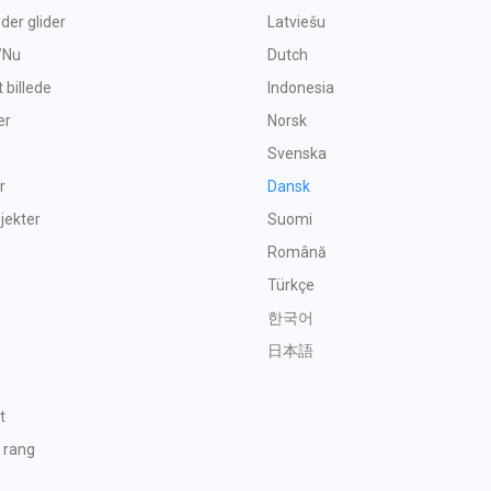
 der glider
Latviešu
/Nu
Dutch
t billede
Indonesia
er
Norsk
Svenska
r
Dansk
bjekter
Suomi
Română
Türkçe
한국어
日本語
t
 rang