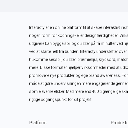
Interacty er en online platform til at skabe interaktivt in
nogen form for kodnings- eller designfærdigheder. Virk
udgivere kan bygge spil og quizzer på få minutter ved hjæ
ved at starte helt fra bunden. Interacty understøtter over
hukommelsesspil, quizzer, præmiehjul, krydsord, matche
mere. Disse formater hjælper virksomheder med at udlo
promovere nye produkter og øge brand awareness. For lær
måde at gøre undervisningen mere engagerende gennem int
som eleverne elsker. Med mere end 400 tilgængelige skabe
rigtige udgangspunkt for dit projekt.
Platform
Produkt