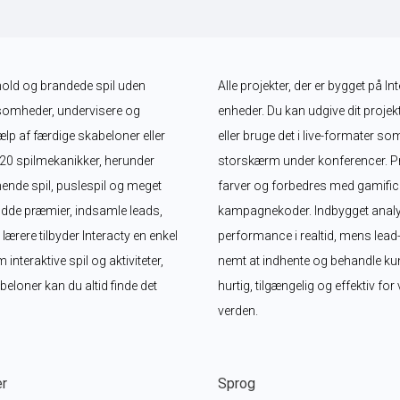
dhold og brandede spil uden 
Alle projekter, der er bygget på In
somheder, undervisere og 
enheder. Du kan udgive dit projekt
lp af færdige skabeloner eller 
eller bruge det i live-formater so
 20 spilmekanikker, herunder 
storskærm under konferencer. Proj
nde spil, puslespil og meget 
farver og forbedres med gamifica
dde præmier, indsamle leads, 
kampagnekoder. Indbygget analy
ere tilbyder Interacty en enkel 
performance i realtid, mens lead
eraktive spil og aktiviteter, 
nemt at indhente og behandle kund
loner kan du altid finde det 
hurtig, tilgængelig og effektiv fo
verden.
er
Sprog