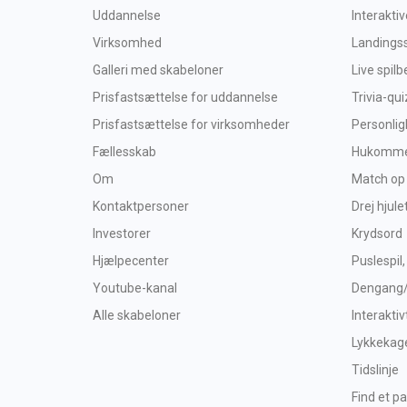
Uddannelse
Interakti
Virksomhed
Landings
Galleri med skabeloner
Live spil
Prisfastsættelse for uddannelse
Trivia-qui
Prisfastsættelse for virksomheder
Personlig
Fællesskab
Hukommel
Om
Match op
Kontaktpersoner
Drej hjule
Investorer
Krydsord
Hjælpecenter
Puslespil,
Youtube-kanal
Dengang
Alle skabeloner
Interaktiv
Lykkekag
Tidslinje
Find et pa