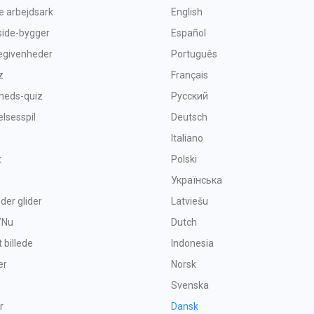
ve arbejdsark
English
side-bygger
Español
begivenheder
Português
z
Français
heds-quiz
Русский
sesspil
Deutsch
Italiano
t
Polski
Українська
 der glider
Latviešu
/Nu
Dutch
t billede
Indonesia
er
Norsk
Svenska
r
Dansk