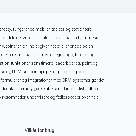
teracty, fungerer på mobiler, tablets og stationære 
 og dele det via et link, integrere det på din hjemmeside 
m webinarer, online-begivenheder eller endda på en 
ekter kan tilpasses med dit eget logo, billeder og 
tion-funktioner som timere, leaderboards, point og 
se og UTM-support hjælper dig med at spore 
-formularer og integrationer med CRM-systemer gør det 
edata. Interacty gør skabelsen af interaktivt indhold 
r virksomheder, undervisere og fællesskaber over hele 
Vilkår for brug